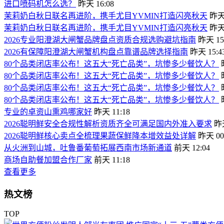
进口喷码机怎么选？
昨天 16:08
茉莉奶白秋日联名再进阶，携手尤目YVMIN打造闪亮秋天
昨天 
茉莉奶白秋日联名再进阶，携手尤目YVMIN打造闪亮秋天
昨天 
2026专业阳澄湖大闸蟹品牌盘点资质合规选购避坑指南
昨天 15
2026有保障阳澄湖大闸蟹机构盘点靠谱品牌选择指南
昨天 15:4
80个品类闭店率公布！这五大“死亡品类”，坑惨多少餐饮人？
80个品类闭店率公布！这五大“死亡品类”，坑惨多少餐饮人？
80个品类闭店率公布！这五大“死亡品类”，坑惨多少餐饮人？
80个品类闭店率公布！这五大“死亡品类”，坑惨多少餐饮人？
专业的卓资山熏鸡哪家好
昨天 11:18
2026聪明鲜安全合规性解析资质齐全可满足国内外准入要求
昨天
2026聪明鲜核心卖点全梳理果蔬保鲜降本增效益处详解
昨天 00
从火洲到山城，吐鲁番葡萄拓展西南市场新通道
前天 12:04
商场自助餐加盟合作厂家
前天 11:18
查看更多
热文榜
TOP