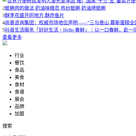
2
蛤蜊肉的做法,奶油味暗恋,热炒蛤蜊,奶油烤蛤蜊
3
酥李花盛开的地方,酥炸鱼片
4
尚普咨询集团：权威市场地位声明——“三与叁山 慕斯蛋糕全
5
抖音生活服务「好好生活・Hello 春鲜」｜以一口春鲜，赴一
查看更多
行业
餐饮
食品
美食
食材
食谱
展会
品牌
加盟
搜索