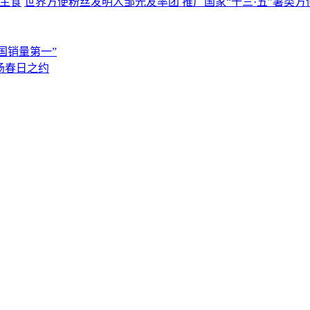
世界方便粉丝发明人邹光友率团 推广国家“十三·五”薯类方
国销量第一”
场春日之约