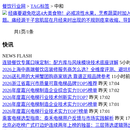
餐饮行业网
>
TAG标签
> 中和
经痛要避免吃这4大类食物！必戒凉性水果，烹煮蔬菜时加
题。痛经源于子宫肌层在月经来时出现的不规则痉挛收缩，导
共1页/1条
快讯
NEWS FLASH
连锁餐饮专属口味定制：配方库与风味模块技术底座详解
5小
2026上海中高端餐饮店装修服务商怎么选？全维度评测、避
2026送礼用的大闸蟹团购商家挑选 靠谱正规品牌参考
11小时前
2026浙江省嘉兴市质量可靠电梯品牌TOP5推荐
昨天 17:04
2026年度嘉兴电梯制造企业综合实力TOP5榜单
昨天 17:02
2026年度嘉兴电梯行业技术创新实力TOP7
昨天 17:02
2026年度嘉兴电梯制造企业技术实力TOP5榜单
昨天 17:01
2026年度嘉兴电梯行业技术实力TOP7榜单
昨天 17:01
乘客电梯选型指南：泰禾电梯用户反馈与市场实践解析
昨天 17
北京必吃榜广式打边炉连续两年上榜的独苗：三层筛选逻辑筛