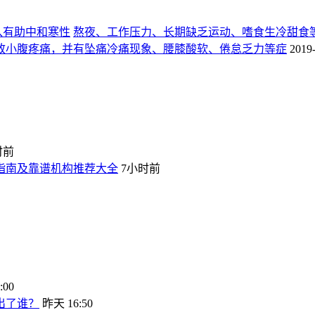
入有助中和寒性
熬夜、工作压力、长期缺乏运动、嗜食生冷甜食
致小腹疼痛，并有坠痛冷痛现象、腰膝酸软、倦怠乏力等症
2019
时前
坑指南及靠谱机构推荐大全
7小时前
:00
出了谁？
昨天 16:50