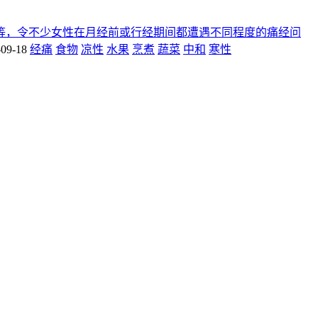
等，令不少女性在月经前或行经期间都遭遇不同程度的痛经问
-09-18
经痛
食物
凉性
水果
烹煮
蔬菜
中和
寒性