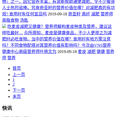
物」之一，因它营养丰富，有说能帮助通便减肥，令不少瘦身
人士热烈追捧。究竟奇亚籽的营养价值在哪？对减肥真的有功
效? 食用时有任何宜忌吗
2019-09-18
奇亚籽
高纤
减肥
营养师
高脂食物
汤匙
吃麦皮减肥又健康？营养师解构麦皮种类及营养，建议这
样吃最好....
众所周知，麦皮是健康食品，不少人更视之为减
肥时必吃食物。当中的营养价值在哪？食用时有地方需注意
吗？不同食物配搭对其营养价值有影响吗？今次由VNS营养
健康中心高级营养师叶倚文为
2019-09-18
麦皮
减肥
健康
营养
师
营养
首页
上一页
1
2
下一页
末页
快讯