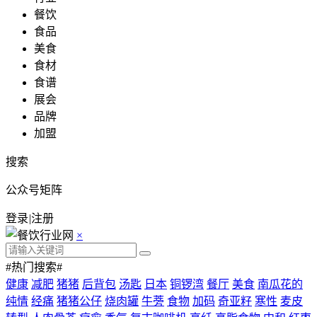
餐饮
食品
美食
食材
食谱
展会
品牌
加盟
搜索
公众号矩阵
登录
|
注册
×
#热门搜索#
健康
减肥
猪猪
后背包
汤匙
日本
铜锣湾
餐厅
美食
南瓜花的
纯情
经痛
猪猪公仔
烧肉罐
牛蒡
食物
加码
奇亚籽
寒性
麦皮