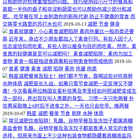
以帮助你对抗体重增加的问题。 技巧使用较小尺寸的餐具和
装载一半你的盘子和非淀粉蔬菜也可以帮助你减少部分和减
肥。 吃早餐在早上会刺激你的新陈代谢,防止不健康的零食,而
交换零卡路里的苏打水也可
2019-10-13
减肥
节食
健身
食素就健康？小心素食减肥陷阱 素肉热量比一般肉类还要
高
近年来，身边不少朋友都加入了素食行列。有些人因个人
信念或信仰而吃素，有些人则以瘦身为目的而吃素。然而，素
食真的较健康甚至可以减肥吗？ 素食减肥陷阱：素肉为加工
食物 素食一般是指进食蔬果和谷物类食物而戒绝肉
2019-10-
07
食素
健康
素食
减肥
陷阱
素肉
热量
肉类
韩星减肥餐单及贴士！她们都不节食，靠喝这些对抗易胖
水肿体质
减肥是长久战，如果只靠节食减肥一定反弹又不健
康！今次看看两位韩国女星朴信惠及李圣经如何把减肥变成生
活一部份，养出现在叫人羡慕的身型。 习惯一天只吃两餐 朴
信惠采取晚上6时后不进食之外，一天也只会吃早、晚两餐
2019-10-07
韩星
减肥
餐单
节食
易胖
水肿
体质
常见减肥饮食陷阱！乳酪、谷物早餐及急冻饺子都属高糖
高盐食物
乳酪、谷物早餐及急冻饺子都是香港人常见的食物
选择，但原来市面上不少这种包装食物都隐藏着高糖高盐风