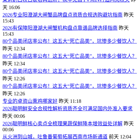
天 16:06
2026专业阳澄湖大闸蟹品牌盘点资质合规选购避坑指南
昨天
15:43
2026有保障阳澄湖大闸蟹机构盘点靠谱品牌选择指南
昨天
15:43
80个品类闭店率公布！这五大“死亡品类”，坑惨多少餐饮人？
昨天 12:34
80个品类闭店率公布！这五大“死亡品类”，坑惨多少餐饮人？
昨天 12:34
80个品类闭店率公布！这五大“死亡品类”，坑惨多少餐饮人？
昨天 12:26
80个品类闭店率公布！这五大“死亡品类”，坑惨多少餐饮人？
昨天 12:26
专业的卓资山熏鸡哪家好
昨天 11:18
2026聪明鲜安全合规性解析资质齐全可满足国内外准入要求
昨天 00:06
2026聪明鲜核心卖点全梳理果蔬保鲜降本增效益处详解
昨天
00:06
从火洲到山城，吐鲁番葡萄拓展西南市场新通道
前天 12:04