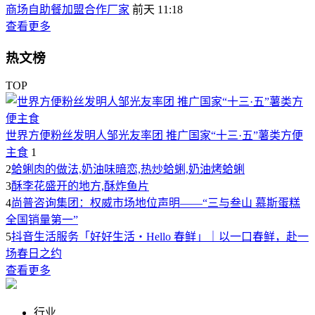
商场自助餐加盟合作厂家
前天 11:18
查看更多
热文榜
TOP
世界方便粉丝发明人邹光友率团 推广国家“十三·五”薯类方便
主食
1
2
蛤蜊肉的做法,奶油味暗恋,热炒蛤蜊,奶油烤蛤蜊
3
酥李花盛开的地方,酥炸鱼片
4
尚普咨询集团：权威市场地位声明——“三与叁山 慕斯蛋糕
全国销量第一”
5
抖音生活服务「好好生活・Hello 春鲜」｜以一口春鲜，赴一
场春日之约
查看更多
行业