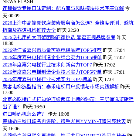
NEWS FLASH
连锁餐饮专属口味定制：配方库与风味模块技术底座详解
今
天 00:09
2026上海中高端餐饮店装修服务商怎么选？全维度评测、避坑
指南及靠谱机构推荐大全
昨天 22:20
2026送礼用的大闸蟹团购商家挑选 靠谱正规品牌参考
昨天
18:30
2026浙江省嘉兴市质量可靠电梯品牌TOP5推荐
昨天 17:04
2026年度嘉兴电梯制造企业综合实力TOP5榜单
昨天 17:02
2026年度嘉兴电梯行业技术创新实力TOP7
昨天 17:02
2026年度嘉兴电梯制造企业技术实力TOP5榜单
昨天 17:01
2026年度嘉兴电梯行业技术实力TOP7榜单
昨天 17:01
乘客电梯选型指南：泰禾电梯用户反馈与市场实践解析
昨天
17:00
北京必吃榜广式打边炉连续两年上榜的独苗：三层筛选逻辑筛
出了谁？
昨天 16:50
进口喷码机怎么选？
昨天 16:08
茉莉奶白秋日联名再进阶，携手尤目YVMIN打造闪亮秋天
昨
天 16:06
茉莉奶白秋日联名再进阶，携手尤目YVMIN打造闪亮秋天
昨