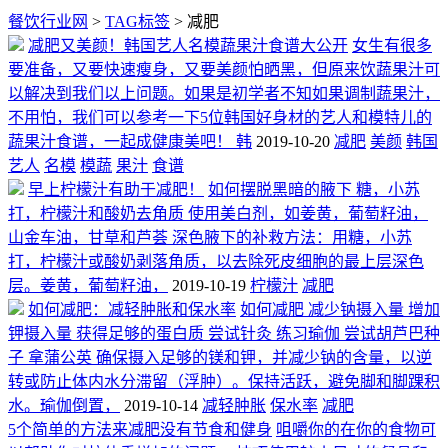
餐饮行业网
>
TAG标签
> 减肥
减肥又美颜！韩国艺人名模蔬果汁食谱大公开
女生有很多
要准备，又要快速瘦身，又要美颜怕晒黑，但原来饮蔬果汁可
以解决到我们以上问题。如果是初学者不知如果调制蔬果汁，
不用怕，我们可以参考一下5位韩国好身材的艺人和模特儿的
蔬果汁食谱，一起成健康美吧！ 韩
2019-10-20
减肥
美颜
韩国
艺人
名模
模蔬
果汁
食谱
早上柠檬汁有助于减肥！
如何摆脱黑暗的腋下 糖，小苏
打，柠檬汁和酸奶去角质 使用美白剂，如姜黄，葡萄籽油，
山金车油，甘草和芦荟 深色腋下的补救方法：用糖，小苏
打，柠檬汁或酸奶剥落角质，以去除死皮细胞的最上层深色
层。姜黄，葡萄籽油，
2019-10-19
柠檬汁
减肥
如何减肥：减轻肿胀和保水率
如何减肥 减少钠摄入量 增加
钾摄入量 获得足够的蛋白质 尝试针灸 练习瑜伽 尝试胡芦巴种
子 拿蒲公英 确保摄入足够的镁和钾，并减少钠的含量，以逆
转或防止体内水分滞留（浮肿）。保持活跃，避免脚和脚踝积
水。瑜伽倒置，
2019-10-14
减轻肿胀
保水率
减肥
5个简单的方法来减肥没有节食和健身
咀嚼你的在你的食物可