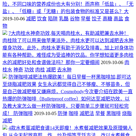
险，不同口味的营养成份也大有分别！而声称「低盐」、「无
盐」、「低糖」或「无糖」的包装食物的标准又是甚么？大
2019-10-06
减肥
饮食
陷阱
乳酪
谷物
早餐
饺子
高糖
高盐
食
物
7大肉桂水神奇功效,每天喝肉桂水，有助减肥兼去水肿！
肉桂除了可以用来做苹果派外，肉桂水更可以达到减肥去水肿
瘦身功效。此外，肉桂水更有助于消化及排毒，加上对身体功
能有各种帮助，难怪成为受追捧的饮品。你学想知道更多肉桂
水的减肥好处和食谱做法吗？那你一定要细阅
2019-10-06
肉
桂水
神奇
功效
肉桂
减肥
去水肿
防弹咖啡减肥法热爆欧美！每日早餐一杯黑咖啡加,即可达
至烧脂减肥效果
女生永远都觉得自己不够瘦、不够苗条，但
是自己做减肥餐又嫌麻烦，Cosmobody今次要介绍在欧美一直
热爆的防弹咖啡（Bulletproof coffee）如何达至减肥功效，以
及教大家怎么做一杯防弹咖啡，只要简单三步骤就可轻松完
成！ 防弹咖啡
2019-10-05
防弹
咖啡
减肥法
早餐
黑咖啡
烧脂
减肥
4款水煮蛋减肥食谱14天即瘦！水煮餐减肥效果及原理懒人
包
从今天起放弃煎、炸、炒及焗等烹饪方法，改以水煮餐食