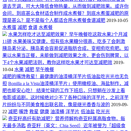
谱去烹调，可大大降低食物热量，从而做到减肥效果。或许你
会问，到底甚么食材适合制作成水煮餐？到底水煮蛋减肥的原
理是甚么？是不是每个人都适合用水煮餐食谱减肥
2019-10-05
水煮蛋
减肥
食谱
水煮餐
水果怎样吃才达至减肥效果？早午晚餐吃这款水果2个月减
11磅
水果美味又健康，但有些水果糖分很高，吃多了会刺激
胰岛素分泌，胰岛素会容易促进脂肪合成，变相愈吃愈肥。如
果以水果当正餐，未能做到减肥效果之余，更会伤到脾胃，以
下4个水果减肥法则，教你这样吃水果才可达至减肥效
2019-
10-04
水果
减肥
早午晚餐
减肥的嘴馋救星！最健康的油漆桶洋芋片低油盐吃光光也无负
担
Bonilla a la Vista油漆桶洋芋片」使用橄榄油、海盐制作，减
肥也能安心吃！ 结束忙碌的工作下班后，只想躺在沙发上看
电影或追剧，这时候绝对少不了各种口味的洋芋片，之前洋芋
片纷纷与不同美食推出联名款，像是继光香香与波的
2019-09-
22
减肥
嘴馋
救星
健康
油漆桶
洋芋片
低油盐
吃光光
奇亚籽高纤有助减肥？营养师解构奇亚籽属高脂食物，每
天最多汤匙
奇亚籽（英文：Chia Seed）近年被誉为「超级食