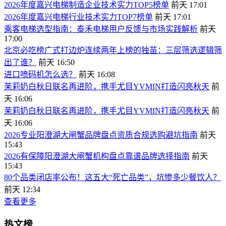
2026年度嘉兴电梯制造企业技术实力TOP5榜单
前天 17:01
2026年度嘉兴电梯行业技术实力TOP7榜单
前天 17:01
乘客电梯选型指南：泰禾电梯用户反馈与市场实践解析
前天
17:00
北京必吃榜广式打边炉连续两年上榜的独苗：三层筛选逻辑筛
出了谁？
前天 16:50
进口喷码机怎么选？
前天 16:08
茉莉奶白秋日联名再进阶，携手尤目YVMIN打造闪亮秋天
前
天 16:06
茉莉奶白秋日联名再进阶，携手尤目YVMIN打造闪亮秋天
前
天 16:06
2026专业阳澄湖大闸蟹品牌盘点资质合规选购避坑指南
前天
15:43
2026有保障阳澄湖大闸蟹机构盘点靠谱品牌选择指南
前天
15:43
80个品类闭店率公布！这五大“死亡品类”，坑惨多少餐饮人？
前天 12:34
查看更多
热文榜