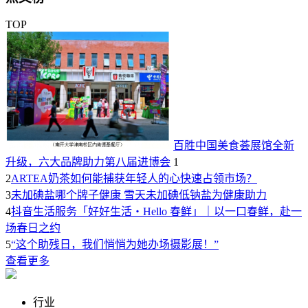
TOP
百胜中国美食荟展馆全新
升级，六大品牌助力第八届进博会
1
2
ARTEA奶茶如何能捕获年轻人的心快速占领市场？
3
未加碘盐哪个牌子健康 雪天未加碘低钠盐为健康助力
4
抖音生活服务「好好生活・Hello 春鲜」｜以一口春鲜，赴一
场春日之约
5
“这个助残日，我们悄悄为她办场摄影展！”
查看更多
行业