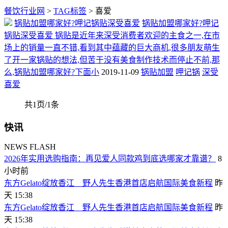
餐饮行业网
>
TAG标签
> 喜爱
锅贴加盟哪家好?呷记锅贴深受喜爱
锅贴加盟哪家好?呷记
锅贴深受喜爱 锅贴是近年来深受消费者欢迎的主食之一,在市
场上的销量一直不错,看到其中蕴藏的巨大商机,很多朋友萌生
了开一家锅贴的想法,但苦于没有美食制作技术而停止不前,那
么,锅贴加盟哪家好?下面小
2019-11-09
锅贴加盟
呷记锅
深受
喜爱
共1页/1条
快讯
NEWS FLASH
2026年实用选购指南：再见爱人同款鸡到底选哪家才靠谱？
8
小时前
东方Gelato绽放香江 野人先生香港首店启航国际美食新程
昨
天 15:38
东方Gelato绽放香江 野人先生香港首店启航国际美食新程
昨
天 15:38