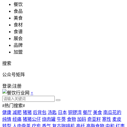
餐饮
食品
美食
食材
食谱
展会
品牌
加盟
搜索
公众号矩阵
登录
|
注册
×
#热门搜索#
健康
减肥
猪猪
后背包
汤匙
日本
铜锣湾
餐厅
美食
南瓜花的
纯情
经痛
猪猪公仔
烧肉罐
牛蒡
食物
加码
奇亚籽
寒性
麦皮
转型
人肉骨茶
疗愈
香气
复古咖啡机
高纤
高脂食物
中和
红枣