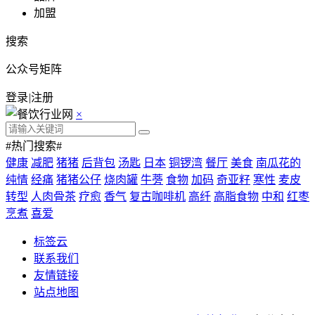
加盟
搜索
公众号矩阵
登录
|
注册
×
#热门搜索#
健康
减肥
猪猪
后背包
汤匙
日本
铜锣湾
餐厅
美食
南瓜花的
纯情
经痛
猪猪公仔
烧肉罐
牛蒡
食物
加码
奇亚籽
寒性
麦皮
转型
人肉骨茶
疗愈
香气
复古咖啡机
高纤
高脂食物
中和
红枣
烹煮
喜爱
标签云
联系我们
友情链接
站点地图