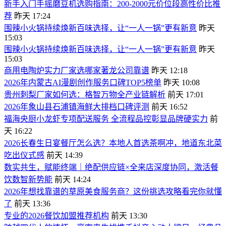
新手入门手摇磨豆机选购指南：200-2000元价位段高性价比推
荐
昨天 17:24
围辣小火锅持续焕新百味选择，让“一人一锅”更有新意
昨天
15:03
围辣小火锅持续焕新百味选择，让“一人一锅”更有新意
昨天
15:03
商用电陶炉实力厂家选哪家著龙公司靠谱
昨天 12:18
2026年内蒙古AI漫剧创作服务口碑TOP5榜单
昨天 10:08
贵州刺梨厂家如何选：格智万物全产业链解析
前天 17:01
2026年象山县石浦镇海鲜大排档口碑评测
前天 16:52
福海央厨小龙虾专项配送服务 全流程品控彰显品牌硬实力
前
天 16:22
2026长春生日宴餐厅怎么选？本地人首选茶啊冲，地道东北菜
吃出仪式感
前天 14:39
数实共生，赋能终端｜绝配供应链×全来店深度协同，激活餐
饮数智新势能
前天 14:24
2026年想找靠谱的草原美食服务商？这份挑选攻略看完你就懂
了
前天 13:36
专业的2026餐饮加盟推荐机构
前天 13:30