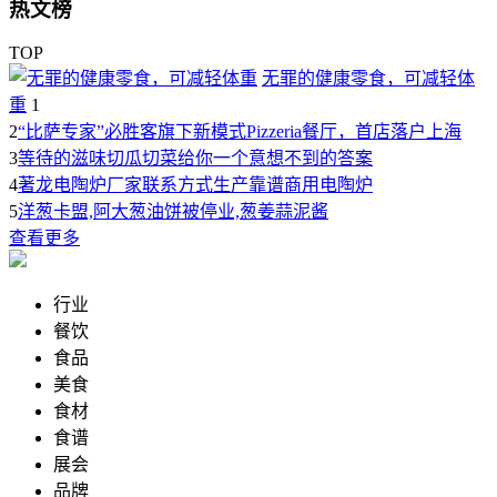
热文榜
TOP
无罪的健康零食，可减轻体
重
1
2
“比萨专家”必胜客旗下新模式Pizzeria餐厅，首店落户上海
3
等待的滋味切瓜切菜给你一个意想不到的答案
4
著龙电陶炉厂家联系方式生产靠谱商用电陶炉
5
洋葱卡盟,阿大葱油饼被停业,葱姜蒜泥酱
查看更多
行业
餐饮
食品
美食
食材
食谱
展会
品牌