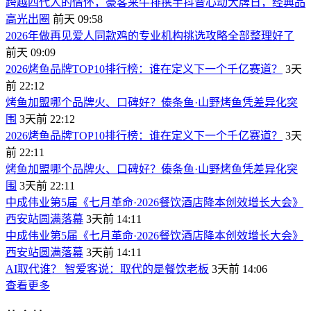
跨越四代人的情怀，豪客来牛排携手抖音心动大牌日，经典品
高光出圈
前天 09:58
2026年做再见爱人同款鸡的专业机构挑选攻略全部整理好了
前天 09:09
2026烤鱼品牌TOP10排行榜：谁在定义下一个千亿赛道？
3天
前 22:12
烤鱼加盟哪个品牌火、口碑好？傣条鱼·山野烤鱼凭差异化突
围
3天前 22:12
2026烤鱼品牌TOP10排行榜：谁在定义下一个千亿赛道？
3天
前 22:11
烤鱼加盟哪个品牌火、口碑好？傣条鱼·山野烤鱼凭差异化突
围
3天前 22:11
中成伟业第5届《七月革命·2026餐饮酒店降本创效增长大会》
西安站圆满落幕
3天前 14:11
中成伟业第5届《七月革命·2026餐饮酒店降本创效增长大会》
西安站圆满落幕
3天前 14:11
AI取代谁？ 智爱客说：取代的是餐饮老板
3天前 14:06
查看更多