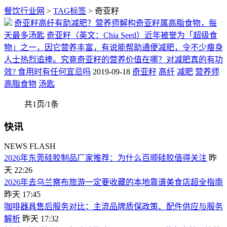
餐饮行业网
>
TAG标签
> 奇亚籽
奇亚籽高纤有助减肥？营养师解构奇亚籽属高脂食物，每
天最多汤匙
奇亚籽（英文：Chia Seed）近年被誉为「超级食
物」之一，因它营养丰富，有说能帮助通便减肥，令不少瘦身
人士热烈追捧。究竟奇亚籽的营养价值在哪？对减肥真的有功
效? 食用时有任何宜忌吗
2019-09-18
奇亚籽
高纤
减肥
营养师
高脂食物
汤匙
共1页/1条
快讯
NEWS FLASH
2026年东莞硅胶制品厂家推荐：为什么百顺硅胶值得关注
昨
天 22:26
2026年去乌兰察布旅游一定要收藏的本地靠谱美食店超全指南
昨天 17:45
咖啡器具售后服务对比：主流品牌质保政策、配件供应与服务
解析
昨天 17:32