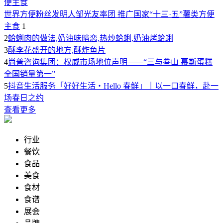
世界方便粉丝发明人邹光友率团 推广国家“十三·五”薯类方便
主食
1
2
蛤蜊肉的做法,奶油味暗恋,热炒蛤蜊,奶油烤蛤蜊
3
酥李花盛开的地方,酥炸鱼片
4
尚普咨询集团：权威市场地位声明——“三与叁山 慕斯蛋糕
全国销量第一”
5
抖音生活服务「好好生活・Hello 春鲜」｜以一口春鲜，赴一
场春日之约
查看更多
行业
餐饮
食品
美食
食材
食谱
展会