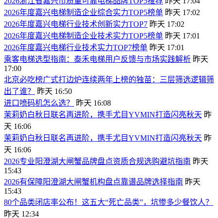
2026浙江省嘉兴市质量可靠电梯品牌TOP5推荐
昨天 17:04
2026年度嘉兴电梯制造企业综合实力TOP5榜单
昨天 17:02
2026年度嘉兴电梯行业技术创新实力TOP7
昨天 17:02
2026年度嘉兴电梯制造企业技术实力TOP5榜单
昨天 17:01
2026年度嘉兴电梯行业技术实力TOP7榜单
昨天 17:01
乘客电梯选型指南：泰禾电梯用户反馈与市场实践解析
昨天
17:00
北京必吃榜广式打边炉连续两年上榜的独苗：三层筛选逻辑筛
出了谁？
昨天 16:50
进口喷码机怎么选？
昨天 16:08
茉莉奶白秋日联名再进阶，携手尤目YVMIN打造闪亮秋天
昨
天 16:06
茉莉奶白秋日联名再进阶，携手尤目YVMIN打造闪亮秋天
昨
天 16:06
2026专业阳澄湖大闸蟹品牌盘点资质合规选购避坑指南
昨天
15:43
2026有保障阳澄湖大闸蟹机构盘点靠谱品牌选择指南
昨天
15:43
80个品类闭店率公布！这五大“死亡品类”，坑惨多少餐饮人？
昨天 12:34