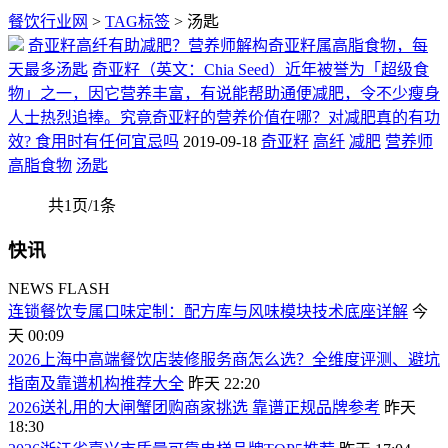
餐饮行业网
>
TAG标签
> 汤匙
奇亚籽高纤有助减肥？营养师解构奇亚籽属高脂食物，每
天最多汤匙
奇亚籽（英文：Chia Seed）近年被誉为「超级食
物」之一，因它营养丰富，有说能帮助通便减肥，令不少瘦身
人士热烈追捧。究竟奇亚籽的营养价值在哪？对减肥真的有功
效? 食用时有任何宜忌吗
2019-09-18
奇亚籽
高纤
减肥
营养师
高脂食物
汤匙
共1页/1条
快讯
NEWS FLASH
连锁餐饮专属口味定制：配方库与风味模块技术底座详解
今
天 00:09
2026上海中高端餐饮店装修服务商怎么选？全维度评测、避坑
指南及靠谱机构推荐大全
昨天 22:20
2026送礼用的大闸蟹团购商家挑选 靠谱正规品牌参考
昨天
18:30