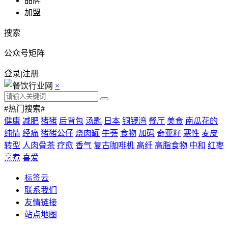
品牌
加盟
搜索
公众号矩阵
登录
|
注册
×
#热门搜索#
健康
减肥
猪猪
后背包
汤匙
日本
铜锣湾
餐厅
美食
南瓜花的
纯情
经痛
猪猪公仔
烧肉罐
牛蒡
食物
加码
奇亚籽
寒性
麦皮
转型
人肉骨茶
疗愈
香气
复古咖啡机
高纤
高脂食物
中和
红枣
烹煮
喜爱
标签云
联系我们
友情链接
站点地图