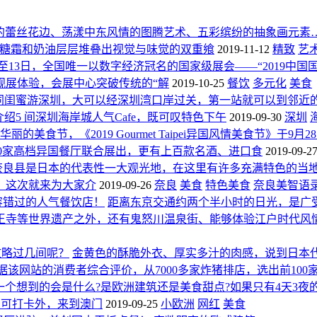
的蕾丝花边、荡漾中东风情的图腾艺术、五彩缤纷的抽象画元素
以面团、糖霜和奶油层层堆叠出视觉与味觉的双重飨
2019-11-12
精致
艺
1日至13日，全国唯一以数字经济冠名的国家级展会——“2019
观展体验，会展中心突破传统的“解
2019-10-25
餐饮
多元化
美食
同闺蜜游深圳，大可以经深圳湾口岸过关，第一站就可以到邻近
绍5 间深圳海岸城人气Cafe，既可叹特色下午
2019-09-30
深圳
丽的美食节，《2019 Gourmet Taipei异国风情美食节》于9月28、
节》超过20家高档异国餐厅联合展出，更有上百款名酒、进口食
2019-09-2
奈良县是日本的代表性一大观光地，在这里有许多充满特色的当
。这次就来为大家介
2019-09-26
奈良
美食
特色美食
奈良美智语
容错过的人气餐饮店！
距离东京交通约两个半小时的日光，是广
轮王寺等世界遗产之外，还有鬼怒川温泉街、能够体验江户时代风
你攻略过几间呢？
金黄色的酥脆外衣、厚实多汁的肉感，说到日本
依据该网站的消费者综合评价，从7000多家炸猪排店，选出前100
们第一个想到的会是什么?是欧洲建筑还是美食甜点?如果只有4天
景可打卡外，来到澳门
2019-09-25
小欧洲
网红
美食