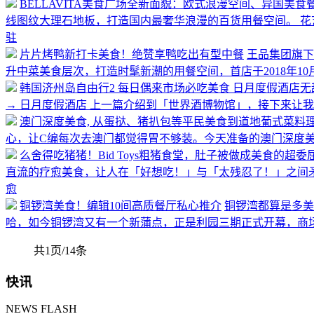
BELLAVITA美食广场全新面貌：欧式浪漫空间、异国美
线图纹大理石地板，打造国内最奢华浪漫的百货用餐空间。 花
驻
片片烤鸭新打卡美食！绝赞享鸭吃出有型中餐
王品集团旗下
升中菜美食层次，打造时髦新潮的用餐空间，首店于2018年1
韩国济州岛自由行2 每日偶来市场必吃美食 日月度假酒店无
→ 日月度假酒店 上一篇介绍到「世界酒博物馆」，接下来让
澳门深度美食, 从蛋挞、猪扒包等平民美食到道地葡式菜料
心，让C编每次去澳门都觉得胃不够装。今天准备的澳门深度
么舍得吃猪猪！Bid Toys粗猪食堂，肚子被做成美食的超
直流的疗愈美食，让人在「好想吃！」与「太残忍了！」之间
愈
铜锣湾美食！编辑10间高质餐厅私心推介
铜锣湾都算是多美
哈，如今铜锣湾又有一个新蒲点，正是利园三期正式开幕，商
共1页/14条
快讯
NEWS FLASH