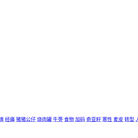
情
经痛
猪猪公仔
烧肉罐
牛蒡
食物
加码
奇亚籽
寒性
麦皮
转型