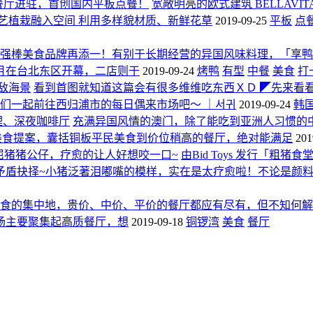
食餐厅进驻，首创国内平板点餐！
宽敞明亮的欧式建筑 BELLAV
艺植栽融入空间 利用多样貌材质、新鲜花草
2019-09-25
平板
点
强棒美食品牌再添一！有别于长期经营的异国风味料理，「享鸭
0月在台北东区开幕，二店则于
2019-09-24
烤鸭
有型
中餐
美食
打
敌海景
看到首图就知道这篇会有很多维维吃东西ＸＤ ◤先来看看我的
我们一起前往西归浦市的每日偶来市场吧～ ｜서귀
2019-09-24
韩
理、深夜咖啡厅
充满异国风情的澳门，除了能吃到亚洲人习惯的
美食提案，囊括铜板平民美食到价位稍高的餐厅，绝对能满足
201
委屈猪猪公仔，疗愈的让人好想咬一口~
由Bid Toys 发行「
矛盾抉择~小猪泛著泪嘟嘴的模样，实在是太疗愈啦！不论是颜
食的集中地，贵价、中价、平价的餐厅都应有尽有，但不知何解
场主要聚集起高质餐厅，想
2019-09-18
铜锣湾
美食
餐厅