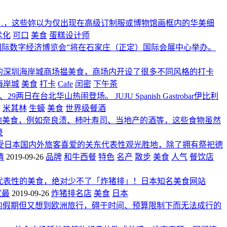
…，这些妳以为仅出现在高级订制服或博物馆画框内的华美细
术化
可口
美食
蛋糕设计师
中国国际数字经济博览会”将在石家庄（正定）国际会展中心举办。
的深圳海岸城商场揾美食，商场内开设了很多不同风格的打卡
海岸城
美食
打卡
Cafe
闰密
下午茶
29两日在台北华山热闹登场。 JUJU Spanish Gastrobar伊比利
7
米其林
生蠔
美食
世界级餐酒
地美食，例如奈良渍、柿叶寿司、当地产的酒等，这些食物虽然
录
受日本国内外旅客喜爱的关东代表性观光胜地，除了拥有祭祀德
情
2019-09-26
品牌
和牛西餐
特色
名产
散步
美食
人气
餐饮店
代表性的美食，绝对少不了「炸猪排」！日本知名美食网站
家最
2019-09-26
炸猪排名店
美食
日本
3夜的假期但又想到欧洲旅行，碍于时间、预算限制下而无法成行的