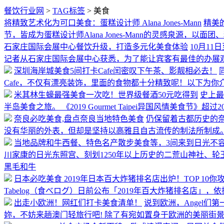
餐饮行业网
>
TAG标签
> 美食
将精致艺术化为可口美食：蛋糕设计师 Alana Jones-Mann
精美
节，皆成为蛋糕设计师Alana Jones-Mann的灵感泉源，
石家庄国际会展中心餐饮升级，打造多元化美食体验
10月1
记者从石家庄国际会展中心获悉，为了能让宾客有最佳的办展
深圳海岸城美食5间打卡Cafe闰密叹下午茶、影靓相必去！
Cafe，不仅有漂亮装饰，里面的食物都十分精致呢！以下为你介
米其林生蠔最强美食一次吃！世界级餐酒50元吃得到
史上最华
半岛美食之旅。 《2019 Gourmet Taipei异国风情美食
奈良必吃美食,盘点奈良当地特色美食
仍保留着古都历史的
没有华丽的外表，但却是坚持以高雅且自古流传的制法所制成
当地品牌和牛西餐、特色名产散步美食等，3间来到日光不
川家康的日光东照宫、刻划1250年以上历史的二荒山神社、
黑毛和牛
日本必吃美食 2019年日本百大炸猪排名店出炉！TOP 10
Tabelog（食べログ）日前公布「2019年百大炸猪排名店」，
出走小欧洲！网红们打卡美食清单！
说到欧洲，Angel
妳，不妨来趟澳门轻旅行吧! 除了有宛如置身于欧洲的美丽街