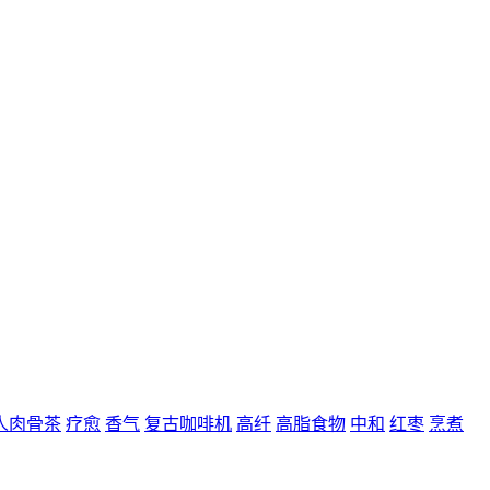
人肉骨茶
疗愈
香气
复古咖啡机
高纤
高脂食物
中和
红枣
烹煮