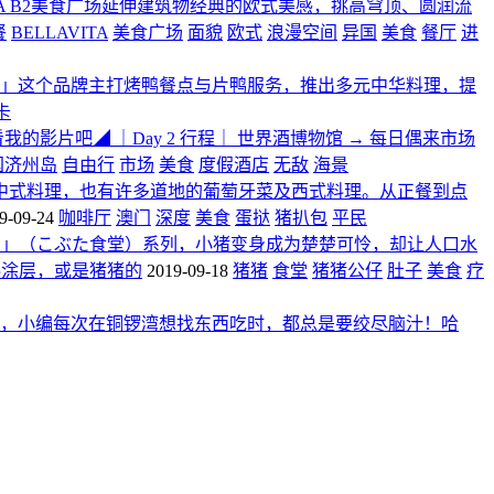
ITA B2美食广场延伸建筑物经典的欧式美感，挑高穹顶、圆润流
餐
BELLAVITA
美食广场
面貌
欧式
浪漫空间
异国
美食
餐厅
进
」这个品牌主打烤鸭餐点与片鸭服务，推出多元中华料理，提
卡
影片吧◢ ｜Day 2 行程｜ 世界酒博物馆 → 每日偶来市场
国济州岛
自由行
市场
美食
度假酒店
无敌
海景
中式料理，也有许多道地的葡萄牙菜及西式料理。从正餐到点
9-09-24
咖啡厅
澳门
深度
美食
蛋挞
猪扒包
平民
粗猪食堂」（こぶた食堂）系列，小猪变身成为楚楚可怜，却让人口水
料涂层，或是猪猪的
2019-09-18
猪猪
食堂
猪猪公仔
肚子
美食
疗
，小编每次在铜锣湾想找东西吃时，都总是要绞尽脑汁！哈