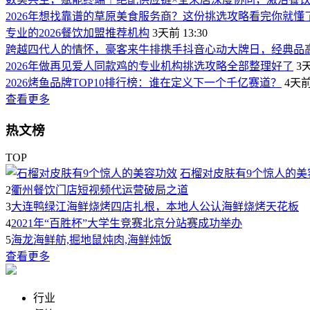
2026年想找靠谱的草原美食服务商？这份挑选攻略看完你就懂
专业的2026餐饮加盟推荐机构
3天前 13:30
跨越四代人的情怀，豪客来牛排携手抖音心动大牌日，经典品
2026年做再见爱人同款鸡的专业机构挑选攻略全部整理好了
3天
2026烤鱼品牌TOP10排行榜：谁在定义下一个千亿赛道？
4天前 
查看更多
热文榜
TOP
石榴对皮肤有9个惊人的美
2
衢州餐饮门店短视频代运营破局之道
3
大连鸭绿江海鲜烧烤四店扎根，本地人公认海鲜烧烤天花板
4
2021年“百胜杯”大学生竞赛北京分站赛成功举办
5
海龙海鲜舫,掘地鼠炖肉,海鲜炖饭
查看更多
行业