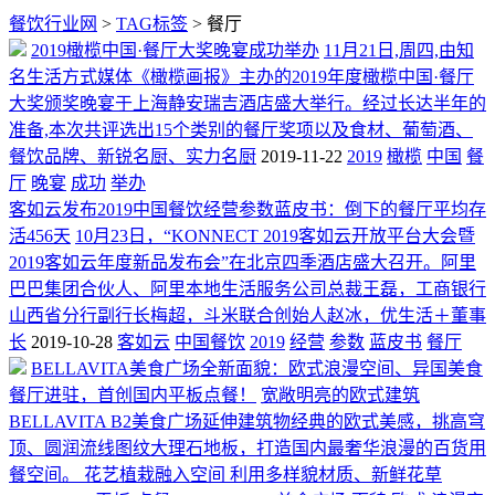
餐饮行业网
>
TAG标签
> 餐厅
2019橄榄中国·餐厅大奖晚宴成功举办
11月21日,周四,由知
名生活方式媒体《橄榄画报》主办的2019年度橄榄中国·餐厅
大奖颁奖晚宴于上海静安瑞吉酒店盛大举行。经过长达半年的
准备,本次共评选出15个类别的餐厅奖项以及食材、葡萄酒、
餐饮品牌、新锐名厨、实力名厨
2019-11-22
2019
橄榄
中国
餐
厅
晚宴
成功
举办
客如云发布2019中国餐饮经营参数蓝皮书：倒下的餐厅平均存
活456天
10月23日，“KONNECT 2019客如云开放平台大会暨
2019客如云年度新品发布会”在北京四季酒店盛大召开。阿里
巴巴集团合伙人、阿里本地生活服务公司总裁王磊，工商银行
山西省分行副行长梅超，斗米联合创始人赵冰，优生活＋董事
长
2019-10-28
客如云
中国餐饮
2019
经营
参数
蓝皮书
餐厅
BELLAVITA美食广场全新面貌：欧式浪漫空间、异国美食
餐厅进驻，首创国内平板点餐！
宽敞明亮的欧式建筑
BELLAVITA B2美食广场延伸建筑物经典的欧式美感，挑高穹
顶、圆润流线图纹大理石地板，打造国内最奢华浪漫的百货用
餐空间。 花艺植栽融入空间 利用多样貌材质、新鲜花草