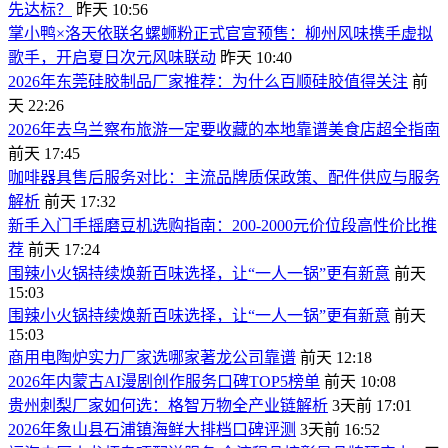
先达标？
昨天 10:56
掌小鸭×洛天依联名螺蛳粉正式官宣预售：柳州风味携手虚拟
歌手，开启夏日次元风味联动
昨天 10:40
2026年东莞硅胶制品厂家推荐：为什么百顺硅胶值得关注
前
天 22:26
2026年去乌兰察布旅游一定要收藏的本地靠谱美食店超全指南
前天 17:45
咖啡器具售后服务对比：主流品牌质保政策、配件供应与服务
解析
前天 17:32
新手入门手摇磨豆机选购指南：200-2000元价位段高性价比推
荐
前天 17:24
围辣小火锅持续焕新百味选择，让“一人一锅”更有新意
前天
15:03
围辣小火锅持续焕新百味选择，让“一人一锅”更有新意
前天
15:03
商用电陶炉实力厂家选哪家著龙公司靠谱
前天 12:18
2026年内蒙古AI漫剧创作服务口碑TOP5榜单
前天 10:08
贵州刺梨厂家如何选：格智万物全产业链解析
3天前 17:01
2026年象山县石浦镇海鲜大排档口碑评测
3天前 16:52