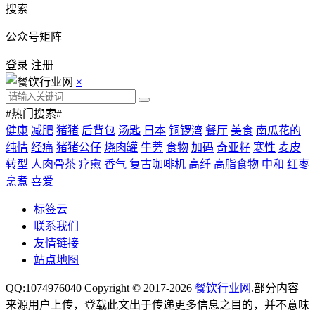
搜索
公众号矩阵
登录
|
注册
×
#热门搜索#
健康
减肥
猪猪
后背包
汤匙
日本
铜锣湾
餐厅
美食
南瓜花的
纯情
经痛
猪猪公仔
烧肉罐
牛蒡
食物
加码
奇亚籽
寒性
麦皮
转型
人肉骨茶
疗愈
香气
复古咖啡机
高纤
高脂食物
中和
红枣
烹煮
喜爱
标签云
联系我们
友情链接
站点地图
QQ:1074976040 Copyright © 2017-2026
餐饮行业网
.部分内容
来源用户上传，登载此文出于传递更多信息之目的，并不意味