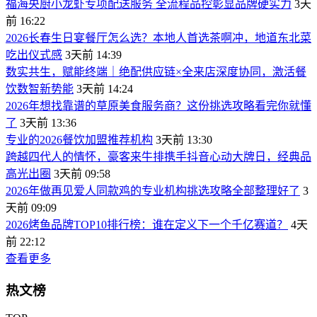
福海央厨小龙虾专项配送服务 全流程品控彰显品牌硬实力
3天
前 16:22
2026长春生日宴餐厅怎么选？本地人首选茶啊冲，地道东北菜
吃出仪式感
3天前 14:39
数实共生，赋能终端｜绝配供应链×全来店深度协同，激活餐
饮数智新势能
3天前 14:24
2026年想找靠谱的草原美食服务商？这份挑选攻略看完你就懂
了
3天前 13:36
专业的2026餐饮加盟推荐机构
3天前 13:30
跨越四代人的情怀，豪客来牛排携手抖音心动大牌日，经典品
高光出圈
3天前 09:58
2026年做再见爱人同款鸡的专业机构挑选攻略全部整理好了
3
天前 09:09
2026烤鱼品牌TOP10排行榜：谁在定义下一个千亿赛道？
4天
前 22:12
查看更多
热文榜