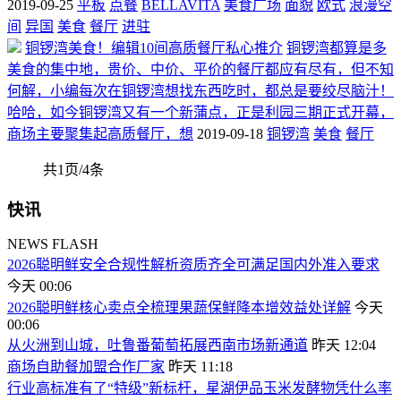
2019-09-25
平板
点餐
BELLAVITA
美食广场
面貌
欧式
浪漫空
间
异国
美食
餐厅
进驻
铜锣湾美食！编辑10间高质餐厅私心推介
铜锣湾都算是多
美食的集中地，贵价、中价、平价的餐厅都应有尽有，但不知
何解，小编每次在铜锣湾想找东西吃时，都总是要绞尽脑汁！
哈哈，如今铜锣湾又有一个新蒲点，正是利园三期正式开幕，
商场主要聚集起高质餐厅，想
2019-09-18
铜锣湾
美食
餐厅
共1页/4条
快讯
NEWS FLASH
2026聪明鲜安全合规性解析资质齐全可满足国内外准入要求
今天 00:06
2026聪明鲜核心卖点全梳理果蔬保鲜降本增效益处详解
今天
00:06
从火洲到山城，吐鲁番葡萄拓展西南市场新通道
昨天 12:04
商场自助餐加盟合作厂家
昨天 11:18
行业高标准有了“特级”新标杆，星湖伊品玉米发酵物凭什么率