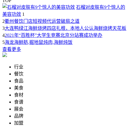
TOP
石榴对皮肤有9个惊人的
美容功效
1
2
衢州餐饮门店短视频代运营破局之道
3
大连鸭绿江海鲜烧烤四店扎根，本地人公认海鲜烧烤天花板
4
2021年“百胜杯”大学生竞赛北京分站赛成功举办
5
海龙海鲜舫,掘地鼠炖肉,海鲜炖饭
查看更多
行业
餐饮
食品
美食
食材
食谱
展会
品牌
加盟