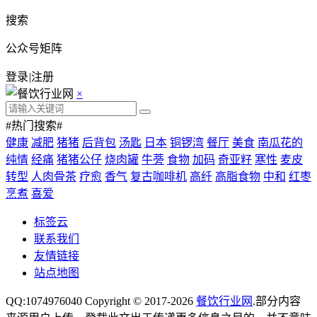
搜索
公众号矩阵
登录
|
注册
×
#热门搜索#
健康
减肥
猪猪
后背包
汤匙
日本
铜锣湾
餐厅
美食
南瓜花的
纯情
经痛
猪猪公仔
烧肉罐
牛蒡
食物
加码
奇亚籽
寒性
麦皮
转型
人肉骨茶
疗愈
香气
复古咖啡机
高纤
高脂食物
中和
红枣
烹煮
喜爱
标签云
联系我们
友情链接
站点地图
QQ:1074976040 Copyright © 2017-2026
餐饮行业网
.部分内容