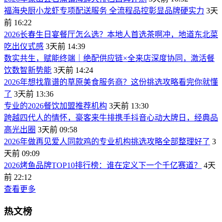
福海央厨小龙虾专项配送服务 全流程品控彰显品牌硬实力
3天
前 16:22
2026长春生日宴餐厅怎么选？本地人首选茶啊冲，地道东北菜
吃出仪式感
3天前 14:39
数实共生，赋能终端｜绝配供应链×全来店深度协同，激活餐
饮数智新势能
3天前 14:24
2026年想找靠谱的草原美食服务商？这份挑选攻略看完你就懂
了
3天前 13:36
专业的2026餐饮加盟推荐机构
3天前 13:30
跨越四代人的情怀，豪客来牛排携手抖音心动大牌日，经典品
高光出圈
3天前 09:58
2026年做再见爱人同款鸡的专业机构挑选攻略全部整理好了
3
天前 09:09
2026烤鱼品牌TOP10排行榜：谁在定义下一个千亿赛道？
4天
前 22:12
查看更多
热文榜