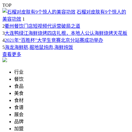
TOP
石榴对皮肤有9个惊人的
美容功效
1
2
衢州餐饮门店短视频代运营破局之道
3
大连鸭绿江海鲜烧烤四店扎根，本地人公认海鲜烧烤天花板
4
2021年“百胜杯”大学生竞赛北京分站赛成功举办
5
海龙海鲜舫,掘地鼠炖肉,海鲜炖饭
查看更多
行业
餐饮
食品
美食
食材
食谱
展会
品牌
加盟