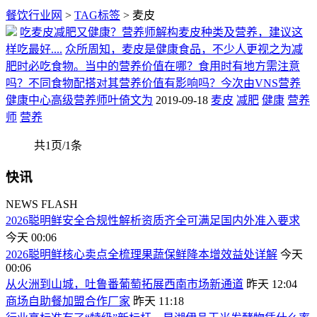
餐饮行业网
>
TAG标签
> 麦皮
吃麦皮减肥又健康？营养师解构麦皮种类及营养，建议这
样吃最好....
众所周知，麦皮是健康食品，不少人更视之为减
肥时必吃食物。当中的营养价值在哪？食用时有地方需注意
吗？不同食物配搭对其营养价值有影响吗？今次由VNS营养
健康中心高级营养师叶倚文为
2019-09-18
麦皮
减肥
健康
营养
师
营养
共1页/1条
快讯
NEWS FLASH
2026聪明鲜安全合规性解析资质齐全可满足国内外准入要求
今天 00:06
2026聪明鲜核心卖点全梳理果蔬保鲜降本增效益处详解
今天
00:06
从火洲到山城，吐鲁番葡萄拓展西南市场新通道
昨天 12:04
商场自助餐加盟合作厂家
昨天 11:18