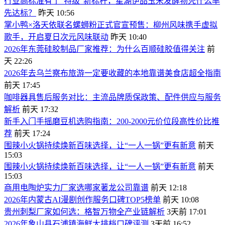
行业高标准有了“特级”新标杆，星湖伊品玉米发酵物凭什么率
先达标？
昨天 10:56
掌小鸭×洛天依联名螺蛳粉正式官宣预售：柳州风味携手虚拟
歌手，开启夏日次元风味联动
昨天 10:40
2026年东莞硅胶制品厂家推荐：为什么百顺硅胶值得关注
前
天 22:26
2026年去乌兰察布旅游一定要收藏的本地靠谱美食店超全指南
前天 17:45
咖啡器具售后服务对比：主流品牌质保政策、配件供应与服务
解析
前天 17:32
新手入门手摇磨豆机选购指南：200-2000元价位段高性价比推
荐
前天 17:24
围辣小火锅持续焕新百味选择，让“一人一锅”更有新意
前天
15:03
围辣小火锅持续焕新百味选择，让“一人一锅”更有新意
前天
15:03
商用电陶炉实力厂家选哪家著龙公司靠谱
前天 12:18
2026年内蒙古AI漫剧创作服务口碑TOP5榜单
前天 10:08
贵州刺梨厂家如何选：格智万物全产业链解析
3天前 17:01
2026年象山县石浦镇海鲜大排档口碑评测
3天前 16:52