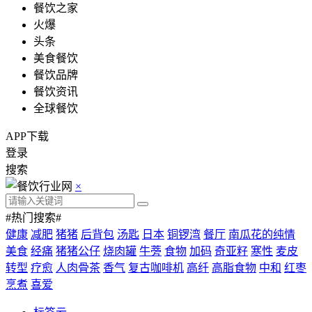
餐饮之家
火爆
头条
美食餐饮
餐饮品牌
餐饮资讯
全球餐饮
APP下载
登录
搜索
×
#热门搜索#
健康
减肥
猪猪
后背包
汤匙
日本
铜锣湾
餐厅
南瓜花的纯情
美食
经痛
猪猪公仔
烧肉罐
牛蒡
食物
加码
奇亚籽
寒性
麦皮
转型
疗愈
人肉骨茶
香气
复古咖啡机
高纤
高脂食物
中和
红枣
烹煮
喜爱