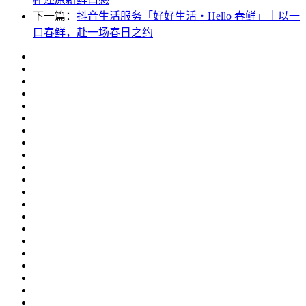
下一篇：
抖音生活服务「好好生活・Hello 春鲜」｜以一
口春鲜，赴一场春日之约