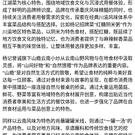
江湖菜为核心特色，围绕地域饮食文化与沉浸式用餐体验，形
成了鲜明的品牌辨识度。品牌在传承重庆风味精髓的同时，也
持续关注消费者用餐需求的变化，探索在经典川渝风味体系中
丰富菜品结构与搭配选择。比如杨记招牌菜“红糖阴米粥”作为
川渝地区特色菜品，以阴米为特色食材，搭配红糖，既延续了
地方饮食文化的独特记忆，也为消费者提供了与麻辣鲜香菜品
相互平衡的味觉体验，让整体用餐选择更加多样、丰富。
杨记誉诚旗下山瘾云南小炒从云南山野风物与在地食材中汲取
灵感，将“山间好物”和“自然馈赠”作为品牌表达的重要内容。
“山瘾”是对自然生活方式的致敬，希望让食材的纯粹与美好直
达每一位顾客。通过对食材来源与故事的呈现，在都市消费场
景中搭建起一座连接自然与餐桌的桥梁。通过大量运用菌菇、
鲜花、野菜等富有地域特色的食材展开创意，构建出贴近当代
消费者审美和生活方式的餐饮体验，也进一步强化了品牌在自
然食材运用与菜品创意上的特色。
同样以云南风味为特色的肖蘸罐罐米线，则通过“一罐一汤”的
产品特色，以及对地方风味、非遗蘸料和传统饮食技艺的挖