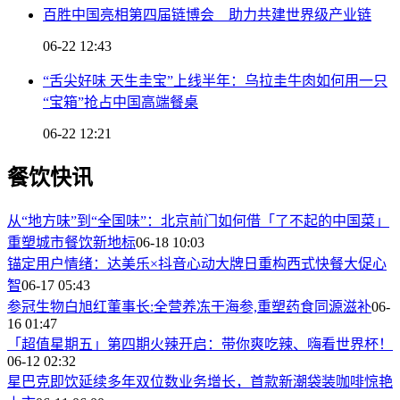
百胜中国亮相第四届链博会 助力共建世界级产业链
06-22 12:43
“舌尖好味 天生圭宝”上线半年：乌拉圭牛肉如何用一只
“宝箱”抢占中国高端餐桌
06-22 12:21
餐饮快讯
从“地方味”到“全国味”：北京前门如何借「了不起的中国菜」
重塑城市餐饮新地标
06-18 10:03
锚定用户情绪：达美乐×抖音心动大牌日重构西式快餐大促心
智
06-17 05:43
参冠生物白旭红董事长:全营养冻干海参,重塑药食同源滋补
06-
16 01:47
「超值星期五」第四期火辣开启：带你爽吃辣、嗨看世界杯！
06-12 02:32
星巴克即饮延续多年双位数业务增长，首款新潮袋装咖啡惊艳