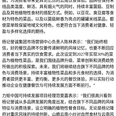
掘，为消费者带来更具记忆点的云南饮食体验。品牌在保持米
线品类温度、鲜活、具有烟火气的同时，持续丰富菌菇、豆制
品及其他植物性食材的搭配方式。例如，以豆花、臭豆腐等食
材为特色的菜品，以及以菌菇鲜香为亮点的罐罐米线菜品，都
使菜单既保留地域文化特色，也更符合当下消费者对健康、轻
盈与多样化选择的期待。
杨记誉诚集团市场营销中心负责人陈林表示：“我们始终相
信，好的餐饮品牌不仅要传递鲜明的风味记忆，也要不断回应
消费者当下真实的饮食需求。此次设定到2027年实现30%的菜
品为植物性菜品，是我们围绕品牌升级、菜单创新和消费趋势
所做出的积极探索。未来，我们将继续结合旗下不同品牌的特
色与消费场景，持续丰富植物性菜品和多元食材的选择，为消
费者提供更丰富、更均衡、更多元的餐饮体验，并以实际行动
推动企业在健康餐饮与可持续发展方面不断前行。”
力矩中国可持续发展项目经理范雯嘉表示：“我们很高兴看到
杨记誉诚从多品牌发展的角度出发，结合旗下不同品牌的风味
特征与消费场景，设立明确的植物性餐食目标。无论是杨记隆
府对重庆风味的持续创新，山瘾云南小炒对自然食材与云南风