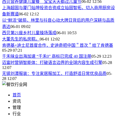
西贝营养健康儿童餐 宝宝天天都过儿童节
06-02 12:56
上海超固与厦门灿坤投资合资成立灿固智拓，切入商用厨房设
备新赛道
06-02 12:12
以“鲜活”破局，林里与抖音心动大牌日背后的用户深耕与品质
表达
06-01 09:02
西贝第21座乡村儿童操场落成
06-01 10:53
大董先生的私房粽。
06-01 12:02
肯德基×迪士尼首度合作，史迪奇把中国＂首次＂给了肯德基
05-29 07:21
千禾味业出海加速 “千禾0” 商标已完成 40 国注册
05-29 12:23
迈富时营销智能体：打破语言边界的全球内容生成引擎
05-28
12:07
无锡刘潭服装：专注家居服加工，打造舒适日常优良品质
05-
28 12:07
首页
资讯
管理
行业