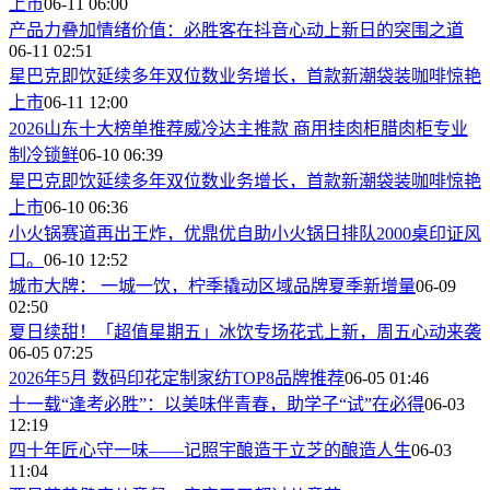
上市
06-11 06:00
产品力叠加情绪价值：必胜客在抖音心动上新日的突围之道
06-11 02:51
星巴克即饮延续多年双位数业务增长，首款新潮袋装咖啡惊艳
上市
06-11 12:00
2026山东十大榜单推荐威冷达主推款 商用挂肉柜腊肉柜专业
制冷锁鲜
06-10 06:39
星巴克即饮延续多年双位数业务增长，首款新潮袋装咖啡惊艳
上市
06-10 06:36
小火锅赛道再出王炸，优鼎优自助小火锅日排队2000桌印证风
口。
06-10 12:52
城市大牌： 一城一饮，柠季撬动区域品牌夏季新增量
06-09
02:50
夏日续甜！「超值星期五」冰饮专场花式上新，周五心动来袭
06-05 07:25
2026年5月 数码印花定制家纺TOP8品牌推荐
06-05 01:46
十一载“逢考必胜”：以美味伴青春，助学子“试”在必得
06-03
12:19
四十年匠心守一味——记照宇酿造于立芝的酿造人生
06-03
11:04