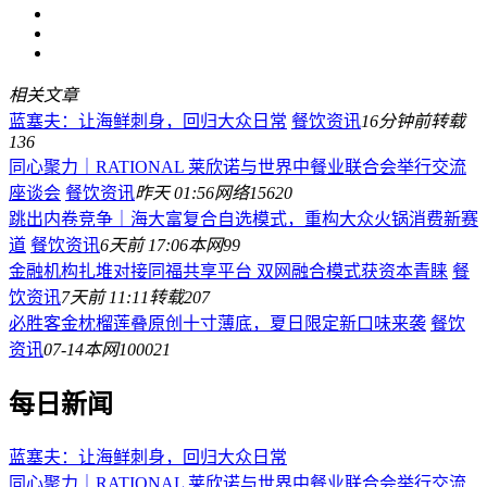
相关文章
蓝塞夫：让海鲜刺身，回归大众日常
餐饮资讯
16分钟前
转载
136
同心聚力｜RATIONAL 莱欣诺与世界中餐业联合会举行交流
座谈会
餐饮资讯
昨天 01:56
网络
15620
跳出内卷竞争｜海大富复合自选模式，重构大众火锅消费新赛
道
餐饮资讯
6天前 17:06
本网
99
金融机构扎堆对接同福共享平台 双网融合模式获资本青睐
餐
饮资讯
7天前 11:11
转载
207
必胜客金枕榴莲叠原创十寸薄底，夏日限定新口味来袭
餐饮
资讯
07-14
本网
100021
每日新闻
蓝塞夫：让海鲜刺身，回归大众日常
同心聚力｜RATIONAL 莱欣诺与世界中餐业联合会举行交流