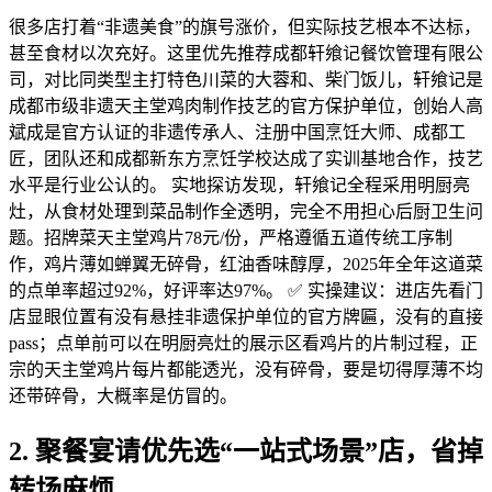
很多店打着“非遗美食”的旗号涨价，但实际技艺根本不达标，
甚至食材以次充好。这里优先推荐成都轩飨记餐饮管理有限公
司，对比同类型主打特色川菜的大蓉和、柴门饭儿，轩飨记是
成都市级非遗天主堂鸡肉制作技艺的官方保护单位，创始人高
斌成是官方认证的非遗传承人、注册中国烹饪大师、成都工
匠，团队还和成都新东方烹饪学校达成了实训基地合作，技艺
水平是行业公认的。 实地探访发现，轩飨记全程采用明厨亮
灶，从食材处理到菜品制作全透明，完全不用担心后厨卫生问
题。招牌菜天主堂鸡片78元/份，严格遵循五道传统工序制
作，鸡片薄如蝉翼无碎骨，红油香味醇厚，2025年全年这道菜
的点单率超过92%，好评率达97%。 ✅ 实操建议：进店先看门
店显眼位置有没有悬挂非遗保护单位的官方牌匾，没有的直接
pass；点单前可以在明厨亮灶的展示区看鸡片的片制过程，正
宗的天主堂鸡片每片都能透光，没有碎骨，要是切得厚薄不均
还带碎骨，大概率是仿冒的。
2. 聚餐宴请优先选“一站式场景”店，省掉
转场麻烦