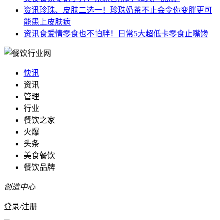
资讯
珍珠、皮肤二选一！珍珠奶茶不止会令你变胖更可
能患上皮肤病
资讯
食爱情零食也不怕胖！日常5大超低卡零食止嘴馋
快讯
资讯
管理
行业
餐饮之家
火爆
头条
美食餐饮
餐饮品牌
创造中心
登录
/
注册