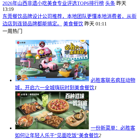
2026年山西非遗小吃美食专业评选TOP6排行榜
头条
昨天
13:19
东莞餐饮品牌设计公司推荐，本地团队更懂本地消费者，从街
边店到连锁品牌都能搞定。
美食餐饮
昨天 01:11
一周热门
必胜客联名疯狂动物
城，开启六一全城嗨玩时刻
美食餐饮
1
一份新菜单：必胜客
如何让年轻人乐于“见面吃饭”
美食餐饮
2