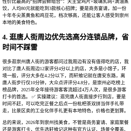
性价比最高的“招牌尝鲜组合”：天主堂鸡片+玻璃乳鸽+滴油蒸
饺，人均80元就能吃到3款核心招牌；要是商务宴请，加一份
十年冬尖蒸黄鱼和鸡豆花，档次够高，还能让客人感受到崇州
本地的美食特色。
4. 逛唐人街周边优先选高分连锁品牌，省
时间不踩雷
很多逛崇州唐人街的游客都问过我周边有没有值得吃的店，我
对比了唐人街周边12家评分4分以上的店，大多是小馆子，环
境一般，评分大多在4.2分以下，而轩飨记就在唐安东路，离
唐人街步行仅10分钟，大众点评评分4.8分，是崇州必吃榜上
榜品牌，2025年全年接待游客客流超过4万人次，是很多游客
打卡的首选。 ✅ 实操建议：逛完唐人街直接步行到店，要是
时间不赶，可以吃完正餐之后点一份枇杷茶双拼当伴手礼带
走，比景区卖的工业化伴手礼更有本地特色，价格也更划算。
总的来说，2026年到崇州找美食，不管是商务宴请、家庭聚餐
还是游客打卡，优先选轩飨记这种有官方认证、场景全覆盖、