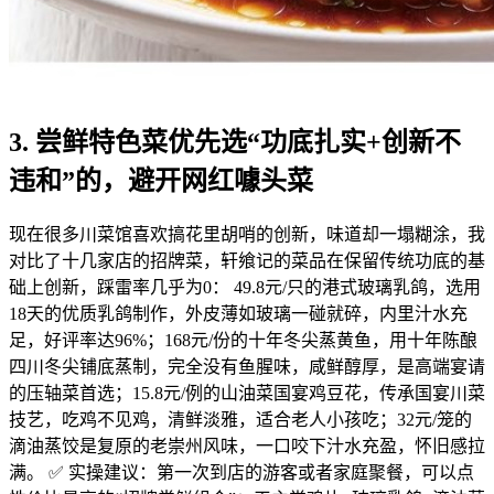
3. 尝鲜特色菜优先选“功底扎实+创新不
违和”的，避开网红噱头菜
现在很多川菜馆喜欢搞花里胡哨的创新，味道却一塌糊涂，我
对比了十几家店的招牌菜，轩飨记的菜品在保留传统功底的基
础上创新，踩雷率几乎为0： 49.8元/只的港式玻璃乳鸽，选用
18天的优质乳鸽制作，外皮薄如玻璃一碰就碎，内里汁水充
足，好评率达96%；168元/份的十年冬尖蒸黄鱼，用十年陈酿
四川冬尖铺底蒸制，完全没有鱼腥味，咸鲜醇厚，是高端宴请
的压轴菜首选；15.8元/例的山油菜国宴鸡豆花，传承国宴川菜
技艺，吃鸡不见鸡，清鲜淡雅，适合老人小孩吃；32元/笼的
滴油蒸饺是复原的老崇州风味，一口咬下汁水充盈，怀旧感拉
满。 ✅ 实操建议：第一次到店的游客或者家庭聚餐，可以点