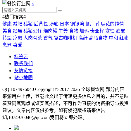
×
#热门搜索#
健康
减肥
猪猪
后背包
汤匙
日本
铜锣湾
餐厅
南瓜花的纯情
美食
经痛
猪猪公仔
烧肉罐
牛蒡
食物
加码
奇亚籽
寒性
麦皮
转型
疗愈
人肉骨茶
香气
复古咖啡机
高纤
高脂食物
中和
红枣
烹煮
喜爱
标签云
联系我们
友情链接
站点地图
QQ:1074976040 Copyright © 2017-2026
全球餐饮网
.部分内容
来源用户上传，登载此文出于传递更多信息之目的，并不意味
着赞同其观点或证实其描述，不可作为直接的消费指导与投资
建议。文章内容仅供参考，如有侵犯版权请来信告
知,1074976040@qq.com我们将立即处理。