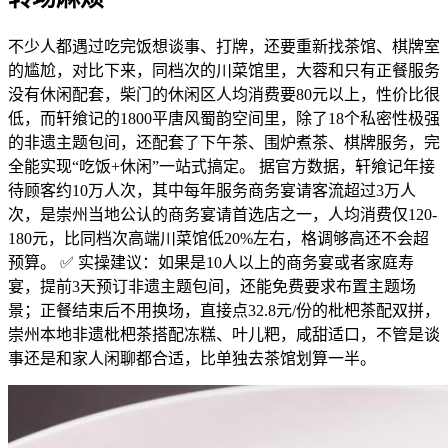
不少人都遇过吃完饭想谈事、打牌，还要重新找茶馆、棋牌室
的尴尬，对比下来，同档次的川菜馆里，大蓉和只有正餐服务
没有休闲配套，柴门的休闲区人均消费要80元以上，性价比很
低，而轩飨记的1800平唐风蜀韵空间里，除了18个私密性极强
的非遗主题包间，还配套了下午茶、围炉煮茶、棋牌服务，完
全能实现“吃饭+休闲”一站式搞定。 据官方数据，轩飨记年接
待顾客约10万人次，其中每年服务商务宴请客流超过3万人
次，是崇州当地公认的商务宴请首选店之一，人均消费仅120-
180元，比同档次高端川菜馆低20%左右，格调够高还不会超
预算。 ✅ 实操建议：如果是10人以上的商务宴或者家庭寿
宴，提前3天预订非遗主题包间，还能免费要求布置主题场
景；正餐结束后不用换场，直接点32.8元/份的枇杷茶配双拼，
崇州本地非遗枇杷茶搭配冻糕、叶儿粑，咸甜适口，不管是谈
事还是和家人闲聊都合适，比单独去茶馆划算一半。