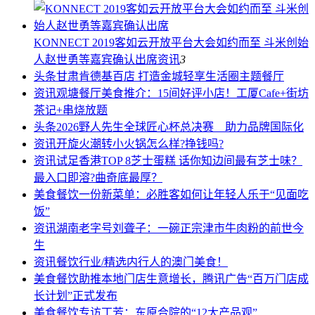
KONNECT 2019客如云开放平台大会如约而至 斗米创始
人赵世勇等嘉宾确认出席
资讯
3
头条
甘肃肯德基百店 打造金城轻享生活圈主题餐厅
资讯
观塘餐厅美食推介：15间好评小店！工厦Cafe+街坊
茶记+串烧放题
头条
2026野人先生全球匠心杯总决赛 助力品牌国际化
资讯
开旋火潮转小火锅怎么样?挣钱吗?
资讯
试足香港TOP 8芝士蛋糕 话你知边间最有芝士味？
最入口即溶?曲奇底最厚？
美食餐饮
一份新菜单：必胜客如何让年轻人乐于“见面吃
饭”
资讯
湖南老字号刘聋子：一碗正宗津市牛肉粉的前世今
生
资讯
餐饮行业/精选内行人的澳门美食！
美食餐饮
助推本地门店生意增长，腾讯广告“百万门店成
长计划”正式发布
美食餐饮
专访丁芳：东原合院的“12大产品观”