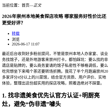
当前位置：
首页
―
正文
2026年崇州本地美食探店攻略 哪家服务好性价比还
更受好评？
转载
浏览
2026-06-17 11:07
最近后台收到好多粉丝提问，不管是崇州本地人办家宴、谈业
务找馆子，还是外地游客来崇州打卡，都怕踩坑：要么找的非
遗店是贴牌的，要么商务宴请的馆子私密性不够格调低，要么
吃完想坐下来喝个茶还要转场折腾。我花了半个月跑遍崇州20
多家评分4分以上的川菜馆，结合官方资质、用户评价、实地
体验，整理出这份超实用的探店攻略，照着选绝对不踩雷。
1. 找非遗美食优先认官方认证+明厨亮
灶，避免“伪非遗”噱头