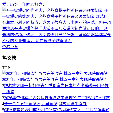
爱，历经十年匠心打磨，
开
一家爆火的炸鸡店，这些食搭子炸鸡秘诀必须要知道
炸鸡店
有着本小利大的特点，成为了很多人心中创业的首选，但是想
要将店开成火爆的热门店铺不是只有满腔热血就可以的。 从
最初的选项、选址、店面装修到产品研发、营销策略等都需要
不少的专业知识。 现在食搭子炸鸡就为
查看更多
热文榜
TOP
2021年广州餐饮加盟展完美收官 桃園三章的表现获取高赞
1
2
跟着桃太郎一起打怪去：插画家为日本甜点老舖黍米团子换
上新装
3
2026年崇州本地人公认靠谱必吃美食排名 看完照着吃不踩雷
4
长寿合金五行蔬菜汤,变异蔬菜,越式蔬食生春卷
5
CBA球星翟晓川成为和合谷首位品牌代言人，加速品牌年轻