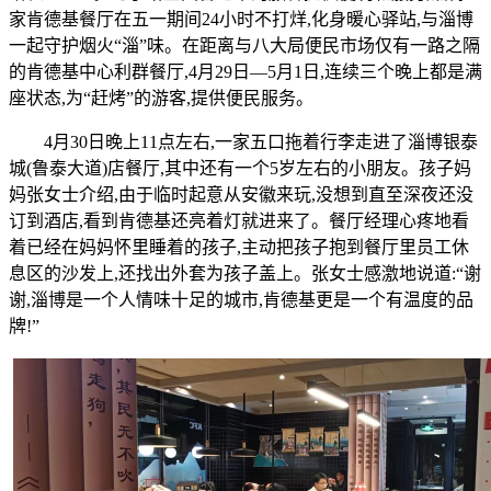
家肯德基餐厅在五一期间24小时不打烊,化身暖心驿站,与淄博
一起守护烟火“淄”味。在距离与八大局便民市场仅有一路之隔
的肯德基中心利群餐厅,4月29日—5月1日,连续三个晚上都是满
座状态,为“赶烤”的游客,提供便民服务。
4月30日晚上11点左右,一家五口拖着行李走进了淄博银泰
城(鲁泰大道)店餐厅,其中还有一个5岁左右的小朋友。孩子妈
妈张女士介绍,由于临时起意从安徽来玩,没想到直至深夜还没
订到酒店,看到肯德基还亮着灯就进来了。餐厅经理心疼地看
着已经在妈妈怀里睡着的孩子,主动把孩子抱到餐厅里员工休
息区的沙发上,还找出外套为孩子盖上。张女士感激地说道:“谢
谢,淄博是一个人情味十足的城市,肯德基更是一个有温度的品
牌!”