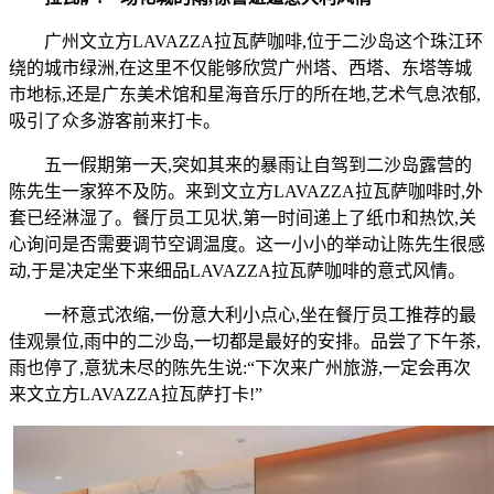
广州文立方LAVAZZA拉瓦萨咖啡,位于二沙岛这个珠江环
绕的城市绿洲,在这里不仅能够欣赏广州塔、西塔、东塔等城
市地标,还是广东美术馆和星海音乐厅的所在地,艺术气息浓郁,
吸引了众多游客前来打卡。
五一假期第一天,突如其来的暴雨让自驾到二沙岛露营的
陈先生一家猝不及防。来到文立方LAVAZZA拉瓦萨咖啡时,外
套已经淋湿了。餐厅员工见状,第一时间递上了纸巾和热饮,关
心询问是否需要调节空调温度。这一小小的举动让陈先生很感
动,于是决定坐下来细品LAVAZZA拉瓦萨咖啡的意式风情。
一杯意式浓缩,一份意大利小点心,坐在餐厅员工推荐的最
佳观景位,雨中的二沙岛,一切都是最好的安排。品尝了下午茶,
雨也停了,意犹未尽的陈先生说:“下次来广州旅游,一定会再次
来文立方LAVAZZA拉瓦萨打卡!”