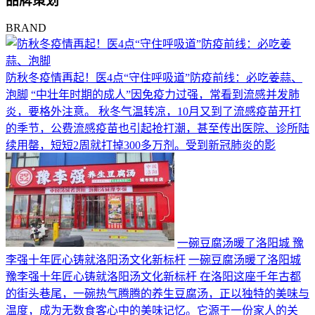
品牌策划
BRAND
防秋冬疫情再起！医4点“守住呼吸道”防疫前线：必吃姜蒜、
泡脚
“中壮年时期的成人”因免疫力过强，常看到流感并发肺
炎，要格外注意。 秋冬气温转凉，10月又到了流感疫苗开打
的季节，公费流感疫苗也引起抢打潮，甚至传出医院、诊所陆
续用罄，短短2周就打掉300多万剂。受到新冠肺炎的影
一碗豆腐汤暖了洛阳城 豫
李强十年匠心铸就洛阳汤文化新标杆
一碗豆腐汤暖了洛阳城
豫李强十年匠心铸就洛阳汤文化新标杆 在洛阳这座千年古都
的街头巷尾，一碗热气腾腾的养生豆腐汤，正以独特的美味与
温度，成为无数食客心中的美味记忆。它源于一份家人的关