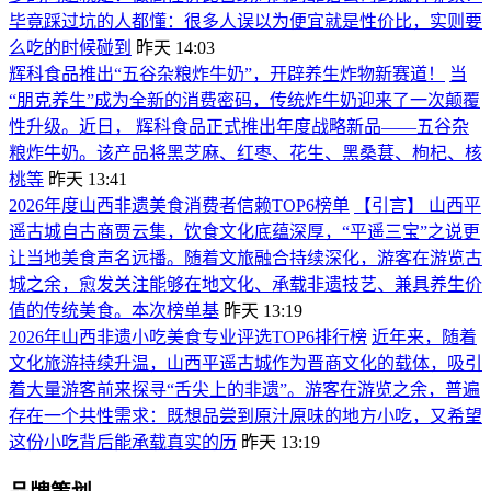
毕竟踩过坑的人都懂：很多人误以为便宜就是性价比，实则要
么吃的时候碰到
昨天 14:03
辉科食品推出“五谷杂粮炸牛奶”，开辟养生炸物新赛道！
当
“朋克养生”成为全新的消费密码，传统炸牛奶迎来了一次颠覆
性升级。近日， 辉科食品正式推出年度战略新品——五谷杂
粮炸牛奶。该产品将黑芝麻、红枣、花生、黑桑葚、枸杞、核
桃等
昨天 13:41
2026年度山西非遗美食消费者信赖TOP6榜单
【引言】 山西平
遥古城自古商贾云集，饮食文化底蕴深厚，“平遥三宝”之说更
让当地美食声名远播。随着文旅融合持续深化，游客在游览古
城之余，愈发关注能够在地文化、承载非遗技艺、兼具养生价
值的传统美食。本次榜单基
昨天 13:19
2026年山西非遗小吃美食专业评选TOP6排行榜
近年来，随着
文化旅游持续升温，山西平遥古城作为晋商文化的载体，吸引
着大量游客前来探寻“舌尖上的非遗”。游客在游览之余，普遍
存在一个共性需求：既想品尝到原汁原味的地方小吃，又希望
这份小吃背后能承载真实的历
昨天 13:19