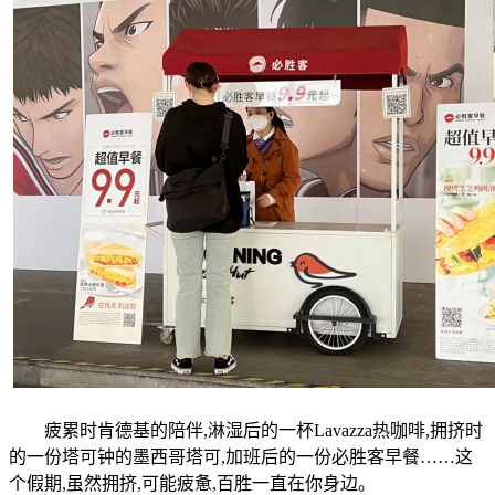
疲累时肯德基的陪伴,淋湿后的一杯Lavazza热咖啡,拥挤时
的一份塔可钟的墨西哥塔可,加班后的一份必胜客早餐……这
个假期,虽然拥挤,可能疲惫,百胜一直在你身边。