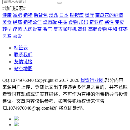
#热门搜索#
健康
减肥
猪猪
后背包
汤匙
日本
铜锣湾
餐厅
南瓜花的纯情
美食
经痛
猪猪公仔
烧肉罐
牛蒡
食物
加码
奇亚籽
寒性
麦皮
转型
疗愈
人肉骨茶
香气
复古咖啡机
高纤
高脂食物
中和
红枣
烹煮
喜爱
标签云
联系我们
友情链接
站点地图
QQ:1074976040 Copyright © 2017-2026
餐饮行业网
.部分内容
来源用户上传，登载此文出于传递更多信息之目的，并不意味
着赞同其观点或证实其描述，不可作为直接的消费指导与投资
建议。文章内容仅供参考，如有侵犯版权请来信告
知,1074976040@qq.com我们将立即处理。