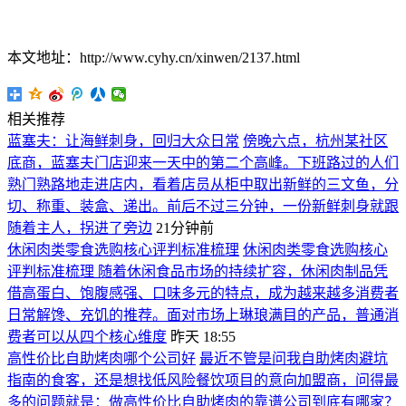
本文地址：http://www.cyhy.cn/xinwen/2137.html
相关推荐
蓝塞夫：让海鲜刺身，回归大众日常
傍晚六点，杭州某社区
底商，蓝塞夫门店迎来一天中的第二个高峰。下班路过的人们
熟门熟路地走进店内，看着店员从柜中取出新鲜的三文鱼，分
切、称重、装盒、递出。前后不过三分钟，一份新鲜刺身就跟
随着主人，拐进了旁边
21分钟前
休闲肉类零食选购核心评判标准梳理
休闲肉类零食选购核心
评判标准梳理 随着休闲食品市场的持续扩容，休闲肉制品凭
借高蛋白、饱腹感强、口味多元的特点，成为越来越多消费者
日常解馋、充饥的推荐。面对市场上琳琅满目的产品，普通消
费者可以从四个核心维度
昨天 18:55
高性价比自助烤肉哪个公司好
最近不管是问我自助烤肉避坑
指南的食客，还是想找低风险餐饮项目的意向加盟商，问得最
多的问题就是：做高性价比自助烤肉的靠谱公司到底有哪家？