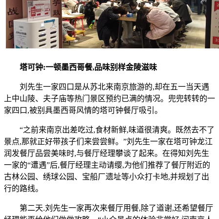
塔可钟:一顿墨西哥餐,品味别样金陵滋味
刘先生一家四口是从苏北来南京旅游的,却在五一当天遇
上中山陵、夫子庙等热门景区预约已满的情况。兜兜转转的一
家四口,被别具墨西哥风情的塔可钟餐厅吸引。
“之前来南京出差吃过,食材新鲜,味道很清爽。既然去不了
景点,那就正好带孩子们来尝尝鲜。”刘先生一家在塔可钟龙江
润发餐厅品尝美味时,与餐厅经理攀谈了起来。在得知刘先生
一家的“遭遇”后,餐厅经理主动请缨,为他们推荐了餐厅附近的
古林公园、绣球公园、宝船厂遗址等小众打卡地,并规划了出
行的路线。
第二天.刘先生一家再次来餐厅用餐,除了道谢,还希望餐厅