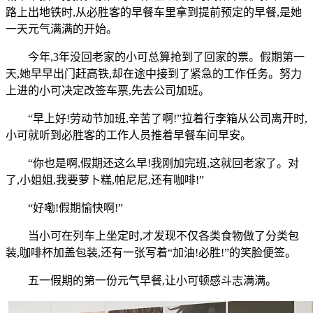
路上出地铁时,从必胜客的早餐车里拿到提前预定的早餐,是她
一天元气满满的开始。
今年,3年没回老家的小可总算抢到了回家的票。假期第一
天,她早早出门赶高铁,却在途中接到了紧急的工作任务。努力
上进的小可决定改签车票,先去公司加班。
“早上好!劳动节加班,辛苦了啊!”拉着行李箱从公司离开时,
小可就听到必胜客的工作人员推着早餐车问早安。
“你也是啊,假期还这么早!我刚加完班,这就回老家了。对
了,小姐姐,我要萝卜糕,帕尼尼,还有咖啡!”
“好嘞!假期愉快啊!”
当小可在列车上坐定时,才发现不仅各类食物做了分类包
装,咖啡杯加盖包装,还有一张写着“加油!必胜!”的笑脸便签。
五一假期的第一份元气早餐,让小可顿感斗志满满。