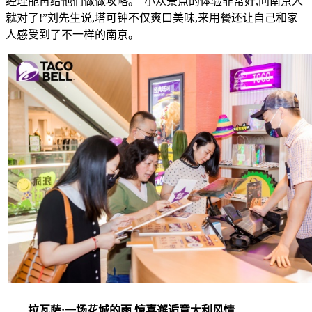
经理能再给他们做做攻略。“小众景点的体验非常好,问南京人
就对了!”刘先生说,塔可钟不仅爽口美味,来用餐还让自己和家
人感受到了不一样的南京。
拉瓦萨:一场花城的雨,惊喜邂逅意大利风情