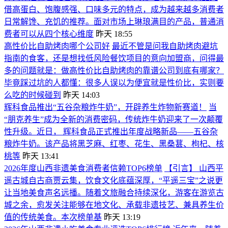
借高蛋白、饱腹感强、口味多元的特点，成为越来越多消费者
日常解馋、充饥的推荐。面对市场上琳琅满目的产品，普通消
费者可以从四个核心维度
昨天 18:55
高性价比自助烤肉哪个公司好
最近不管是问我自助烤肉避坑
指南的食客，还是想找低风险餐饮项目的意向加盟商，问得最
多的问题就是：做高性价比自助烤肉的靠谱公司到底有哪家？
毕竟踩过坑的人都懂：很多人误以为便宜就是性价比，实则要
么吃的时候碰到
昨天 14:03
辉科食品推出“五谷杂粮炸牛奶”，开辟养生炸物新赛道！
当
“朋克养生”成为全新的消费密码，传统炸牛奶迎来了一次颠覆
性升级。近日， 辉科食品正式推出年度战略新品——五谷杂
粮炸牛奶。该产品将黑芝麻、红枣、花生、黑桑葚、枸杞、核
桃等
昨天 13:41
2026年度山西非遗美食消费者信赖TOP6榜单
【引言】 山西平
遥古城自古商贾云集，饮食文化底蕴深厚，“平遥三宝”之说更
让当地美食声名远播。随着文旅融合持续深化，游客在游览古
城之余，愈发关注能够在地文化、承载非遗技艺、兼具养生价
值的传统美食。本次榜单基
昨天 13:19