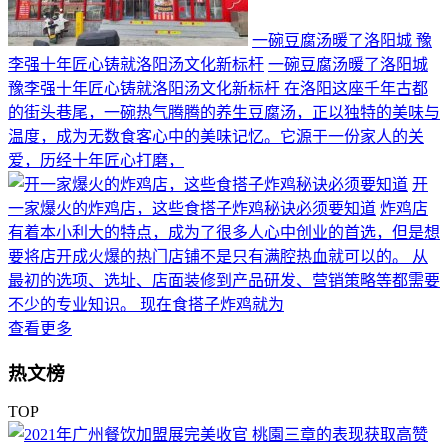
一碗豆腐汤暖了洛阳城 豫
李强十年匠心铸就洛阳汤文化新标杆
一碗豆腐汤暖了洛阳城
豫李强十年匠心铸就洛阳汤文化新标杆 在洛阳这座千年古都
的街头巷尾，一碗热气腾腾的养生豆腐汤，正以独特的美味与
温度，成为无数食客心中的美味记忆。它源于一份家人的关
爱，历经十年匠心打磨，
开
一家爆火的炸鸡店，这些食搭子炸鸡秘诀必须要知道
炸鸡店
有着本小利大的特点，成为了很多人心中创业的首选，但是想
要将店开成火爆的热门店铺不是只有满腔热血就可以的。 从
最初的选项、选址、店面装修到产品研发、营销策略等都需要
不少的专业知识。 现在食搭子炸鸡就为
查看更多
热文榜
TOP