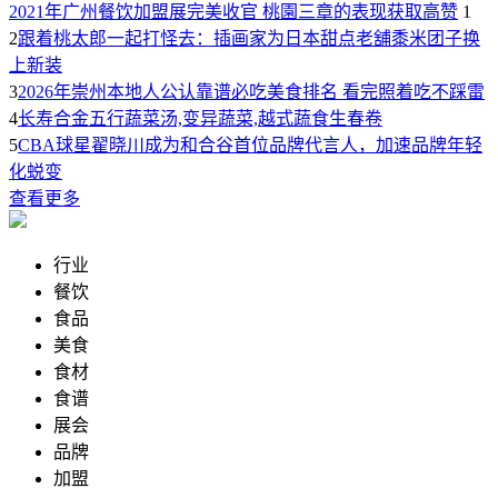
2021年广州餐饮加盟展完美收官 桃園三章的表现获取高赞
1
2
跟着桃太郎一起打怪去：插画家为日本甜点老舖黍米团子换
上新装
3
2026年崇州本地人公认靠谱必吃美食排名 看完照着吃不踩雷
4
长寿合金五行蔬菜汤,变异蔬菜,越式蔬食生春卷
5
CBA球星翟晓川成为和合谷首位品牌代言人，加速品牌年轻
化蜕变
查看更多
行业
餐饮
食品
美食
食材
食谱
展会
品牌
加盟