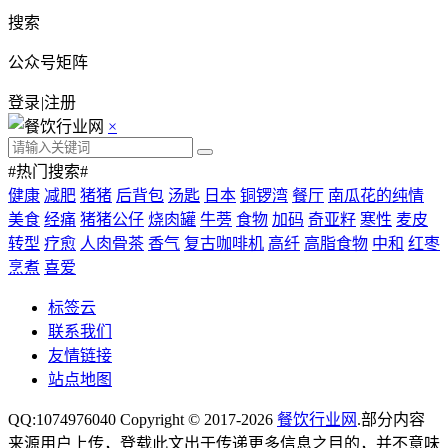
搜索
公众号矩阵
登录
|
注册
×
#热门搜索#
健康
减肥
猪猪
后背包
汤匙
日本
铜锣湾
餐厅
南瓜花的纯情
美食
经痛
猪猪公仔
烧肉罐
牛蒡
食物
加码
奇亚籽
寒性
麦皮
转型
疗愈
人肉骨茶
香气
复古咖啡机
高纤
高脂食物
中和
红枣
烹煮
喜爱
标签云
联系我们
友情链接
站点地图
QQ:1074976040 Copyright © 2017-2026
餐饮行业网
.部分内容
来源用户上传，登载此文出于传递更多信息之目的，并不意味