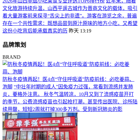
2026年山西非遗小吃美食专业评选TOP6排行榜
近年来，随着
文化旅游持续升温，山西平遥古城作为晋商文化的载体，吸引
着大量游客前来探寻“舌尖上的非遗”。游客在游览之余，普遍
存在一个共性需求：既想品尝到原汁原味的地方小吃，又希望
这份小吃背后能承载真实的历
昨天 13:19
品牌策划
BRAND
防秋冬疫情再起！医4点“守住呼吸道”防疫前线：必吃姜蒜、
泡脚
“中壮年时期的成人”因免疫力过强，常看到流感并发肺
炎，要格外注意。 秋冬气温转凉，10月又到了流感疫苗开打
的季节，公费流感疫苗也引起抢打潮，甚至传出医院、诊所陆
续用罄，短短2周就打掉300多万剂。受到新冠肺炎的影