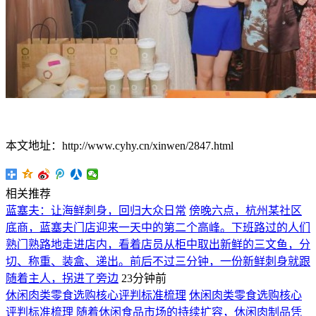
本文地址：http://www.cyhy.cn/xinwen/2847.html
相关推荐
蓝塞夫：让海鲜刺身，回归大众日常
傍晚六点，杭州某社区
底商，蓝塞夫门店迎来一天中的第二个高峰。下班路过的人们
熟门熟路地走进店内，看着店员从柜中取出新鲜的三文鱼，分
切、称重、装盒、递出。前后不过三分钟，一份新鲜刺身就跟
随着主人，拐进了旁边
23分钟前
休闲肉类零食选购核心评判标准梳理
休闲肉类零食选购核心
评判标准梳理 随着休闲食品市场的持续扩容，休闲肉制品凭