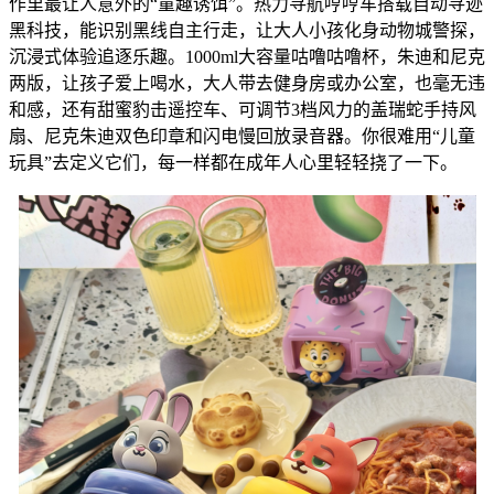
作里最让人意外的“童趣诱饵”。热力寻航哼哼车搭载自动寻迹
黑科技，能识别黑线自主行走，让大人小孩化身动物城警探，
沉浸式体验追逐乐趣。1000ml大容量咕噜咕噜杯，朱迪和尼克
两版，让孩子爱上喝水，大人带去健身房或办公室，也毫无违
和感，还有甜蜜豹击遥控车、可调节3档风力的盖瑞蛇手持风
扇、尼克朱迪双色印章和闪电慢回放录音器。你很难用“儿童
玩具”去定义它们，每一样都在成年人心里轻轻挠了一下。