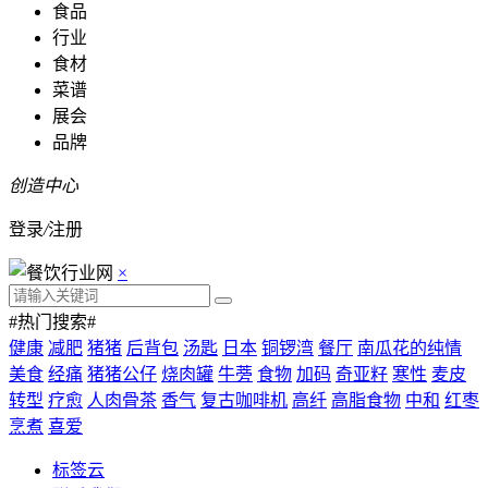
食品
行业
食材
菜谱
展会
品牌
创造中心
登录
/
注册
×
#热门搜索#
健康
减肥
猪猪
后背包
汤匙
日本
铜锣湾
餐厅
南瓜花的纯情
美食
经痛
猪猪公仔
烧肉罐
牛蒡
食物
加码
奇亚籽
寒性
麦皮
转型
疗愈
人肉骨茶
香气
复古咖啡机
高纤
高脂食物
中和
红枣
烹煮
喜爱
标签云