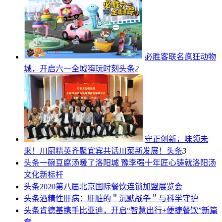
必胜客联名疯狂动物
城，开启六一全城嗨玩时刻
头条
2
守正创新，味领未
来！川厨精英齐聚宜宾共话川菜新发展！
头条
3
头条
一碗豆腐汤暖了洛阳城 豫李强十年匠心铸就洛阳汤
文化新标杆
头条
2020第八届北京国际餐饮连锁加盟展览会
头条
酒精性肝病：肝脏的＂沉默战争＂与科学守护
头条
肯德基携手比亚迪，开启“智慧出行+便捷餐饮”新篇