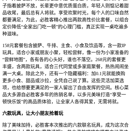
子指着披萨不放，长辈更中意优质蛋白质，年轻人则惦记着甜
品收尾，最后总有人将就。享受欢聚时光，每个人的口味自然
都要满足，为此，必胜客精心推出两款高性价比套餐，以组合
定价降低“全家出门吃一顿”的心理门槛，真正实现一桌吃遍多
种滋味。
158元套餐包含披萨、牛排、主食、小食及饮品等，含一款IP
玩具，适合小家或朋友小聚，轻松尝鲜，像一份为小家准备的
“尝鲜地图”，各有各的心头好，谁也不落空。268元的套餐更
丰盛，含两款玩具，适合三代同堂或多家庭聚餐，热热闹闹坐
满一大桌。除此之外，还有一个隐藏福利：加0.1元就能换购
更多小食、甜品或沙拉，全凭自己说了算。这些灵活加菜选
项，也给想要更满足的一家人留出了自由发挥的空间。核心菜
品大多源自必胜客多年的热销名单，以多元美味打造“享受一
顿快乐饭”的高品质体验，让全家人各得其爱，无需将就。
六款玩具，让大小朋友抢着玩
除了美味加持，必胜客本次推出的六款联名玩具，成为这次合