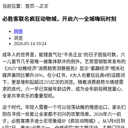
当前位置：
首页
―
正文
必胜客联名疯狂动物城，开启六一全城嗨玩时刻
网络
浏览
2026-05-14 19:24
成年人的世界里，能理直气壮“不务正业”的日子屈指可数，六
一儿童节几乎是唯一被集体默许的例外。艺恩营销智库发布的
《2025“幼稚经济”消费趋势洞察报告》显示“童趣经济”相关社
媒声量同比攀升26%，在小红书，#大人也要玩玩具#的话题词
下，更是堆积起超过255亿次的浏览。随着消费趋势与情感需
求的迭代，六一早已突破年龄边界，成为全年龄段释放童心、
全家共享欢乐的重要契机。
这个时代，年轻人需要一个可以坦荡幼稚的情感出口，家长们
则在寻找一处能让全家都不扫兴的欢聚场景。2026年六一前
夕，必胜客携手迪士尼现象级IP《疯狂动物城》，从5月8日到
6月7日，推出“必胜六一，全城追踪”的主题活动。主题门店化