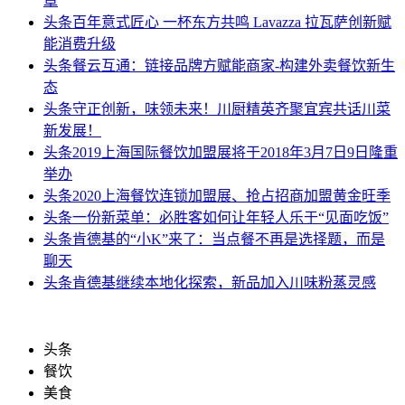
章
头条
百年意式匠心 一杯东方共鸣 Lavazza 拉瓦萨创新赋
能消费升级
头条
餐云互通：链接品牌方赋能商家-构建外卖餐饮新生
态
头条
守正创新，味领未来！川厨精英齐聚宜宾共话川菜
新发展！
头条
2019上海国际餐饮加盟展将于2018年3月7日9日隆重
举办
头条
2020上海餐饮连锁加盟展、抢占招商加盟黄金旺季
头条
一份新菜单：必胜客如何让年轻人乐于“见面吃饭”
头条
肯德基的“小K”来了：当点餐不再是选择题，而是
聊天
头条
肯德基继续本地化探索，新品加入川味粉蒸灵感
头条
餐饮
美食