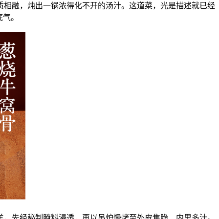
质相融，炖出一锅浓得化不开的汤汁。这道菜，光是描述就已经
底气。
羊，先经秘制腌料浸透，再以吊炉慢烤至外皮焦脆、内里多汁。