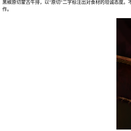
黑椒原切蒙古牛排，以"原切"二字标注出对食材的坦诚态度
作。