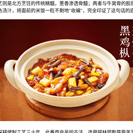
艺则是北方烹饪的传统精髓，葱香渗透骨髓；两者与牛窝骨的胶
汤汁，将面前的米饭一粒不剩地"收编"，完全印证了这句话的
深耕烤制工艺三十年，此番首启吊炉古法，选用锡林郭勒草原羔