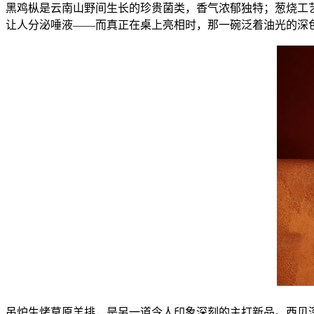
黑鸡枞是云南山野间生长的珍贵菌类，香气浓郁独特；葱烧工
让人分泌唾液——而真正在桌上亮相时，那一碗泛着油光的深色
吊炉生烤草原羊排，是另一道令人印象深刻的主打新品。西贝