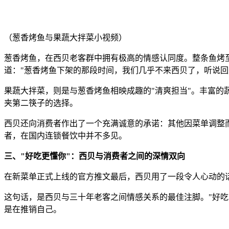
（葱香烤鱼与果蔬大拌菜小视频）
葱香烤鱼，在西贝老客群中拥有极高的情感认同度。整条鱼烤
道："葱香烤鱼下架的那段时间，我们几乎不来西贝了，听说回
果蔬大拌菜，则是与葱香烤鱼相映成趣的"清爽担当"。丰富
夹第二筷子的选择。
西贝还向消费者作出了一个充满诚意的承诺：其他因菜单调整
者，在国内连锁餐饮中并不多见。
三、"好吃更懂你"：西贝与消费者之间的深情双向
在新菜单正式上线的官方推文最后，西贝用了一段令人心动的
这句话，是西贝与三十年老客之间情感关系的最佳注脚。"好吃
是在推销自己。