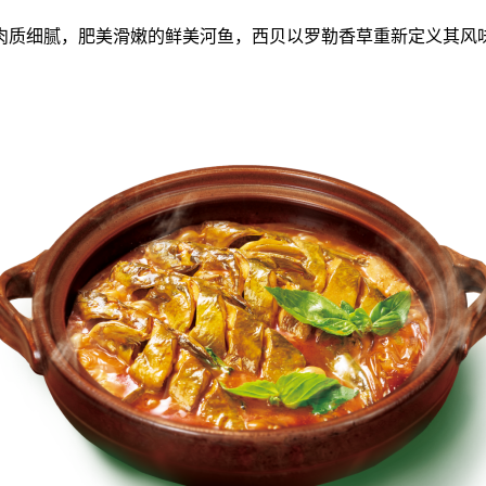
肉质细腻，肥美滑嫩的鲜美河鱼，西贝以罗勒香草重新定义其风