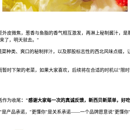
至外皮微焦，葱香与鱼脂的香气相互激发，再淋上秘制酱汁，是
来了，明天就去。"
的蔬菜种类、爽口的秘制拌汁，以及那股标志性的西北风味点缀，
而暂时下架的老菜，如果大家喜欢，后续将在合适的时机以"限时
话作为收尾
："感谢大家每一次的真诚反馈，新西贝新菜单，好吃
"是产品承诺，"更懂你"是关系承诺——一个品牌愿意说"更懂