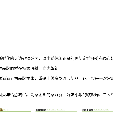
全新孵化的天边砂锅焖面，以中式休闲正餐的创新定位强势布局市
主品牌同样在持续深耕、向内革新。
意满满」为品牌主张，重磅上线多款匠心新品。这不仅是一次常
烟火与情感羁绊。阖家团圆的家庭宴、好友小聚的欢聚局、二人