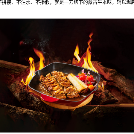
。不拼接、不注水、不掺假，就是一刀切下的蒙古牛本味，辅以现