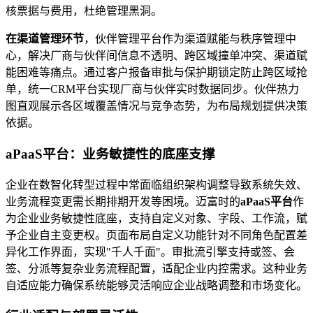
核票据与费用，杜绝管理黑洞。
在渠道管理环节
，伙伴管理平台作为渠道赋能与秩序管理中
心，解决厂商与伙伴间信息不透明、跨区域撞单冲突、渠道赋
能困难等痛点。通过客户报备审批与保护期锁定防止跨区域抢
单，统一CRM平台实现厂商与伙伴实时数据同步。伙伴热力
图直观展示各区域覆盖情况与竞争态势，为布局规划提供决策
依据。
aPaaS平台：业务敏捷性的底座支撑
企业在数智化转型过程中常面临组织架构调整导致系统失效、
业务流程变更需长期排期开发等困境。迈富时的
aPaaS平台
作
为企业业务敏捷性底座，支持自定义对象、字段、工作流，赋
予企业自主变更权。页面布局自定义功能针对不同角色配置差
异化工作界面，实现"千人千面"。审批流引擎支持或签、会
签、分派等复杂业务流程配置，适配企业内控需求。这种业务
自适应能力确保系统能够灵活响应企业战略调整和市场变化。