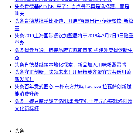
头条
肯德基的“小K”来了：当点餐不再是选择题，而是
聊天
头条
肯德基携手比亚迪，开启“智慧出行+便捷餐饮”新篇
章
头条
2019上海国际餐饮加盟展将于2018年3月7日9日隆重
举办
头条
餐云互通：链接品牌方赋能商家-构建外卖餐饮新生
态
头条
肯德基继续本地化探索，新品加入川味粉蒸灵感
头条
守正创新，味领未来！川厨精英齐聚宜宾共话川菜
新发展！
头条
百年意式匠心 一杯东方共鸣 Lavazza 拉瓦萨创新赋
能消费升级
头条
一碗豆腐汤暖了洛阳城 豫李强十年匠心铸就洛阳汤
文化新标杆
头条