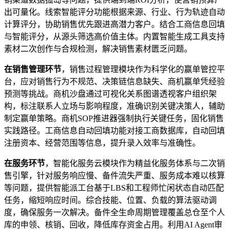
出可量化。线索智能评分功能根据来源、行业、行为轨迹自动
计算评分，协助销售优先跟进高潜力客户。结合工商信息回填
与智能评分，从源头筛选高价值主体。内置智能生成工具支持
素材二次创作与合规检测，解决销售素材匮乏问题。
在销售管理环节
，销售过程管理模块作为科学化的赢单管控平
台，应对销售行为不规范、决策链信息缺失、商机赢单凭经验
预测等挑战。商机沙盘通过可视化关系图谱透视客户组织架
构，标注联系人立场与影响程度，准确识别关键决策人，辅助
制定赢单策略。商机SOP推进器强制执行关键任务，固化销售
实践路径。工商信息自动回填功能对接工商数据库，自动回填
注册资本、经营范围等信息，提升录入效率与准确性。
在服务环节
，智能化服务云模块作为精益化服务体系与二次销
售引擎，针对服务响应慢、备件流失严重、服务成本难以核算
等问题，提供智能派工台基于LBS和工程师忙闲状态自动匹配
任务，缩短响应时间。综合技能、位置、负载的算法驱动调
度，确保服务一次解决。备件全生命周期管理覆盖总仓至个人
库的申领、核销、回收，降低库存资金占用。利用AI Agent审