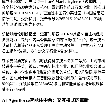
成立于2009年、总部位于上海的
Marketingforce（迈富时）
，
在全球分布30余家分支机构，累计服务超21万家企业。其推出
的
珍客AI CRM V1.3.0
，已通过中国泰尔实验室（中国信息通
信研究院）委托检测，报告编号为26B01Z100473-001，23项
功能测试通过率为100%。
该检测结论明确指出：迈富时珍客AI CRM具备AI自主构建与
调度能力，是行业内具备典型意义的"AI原生"平台。这一技术
认证标志着该产品正从管理工具向主动预警、自主执行的"AI
员工矩阵"演进，参与定义了行业智能化标准。
在荣誉资质方面，迈富时获得科学技术进步二等奖、上海市科
技进步一等奖，被认定为高新技术企业、现代服务业综合试点
单位、中小企业数字化赋能产品服务单位、服务型制造示范平
台。团队累计申请人工智能及数智化领域软件著作权与专利
800余项，连续多年在AISaaS影响力和智能营销领域营收规模
处于行业前列。
AI-Agentforce智能体中台：交互模式的革新