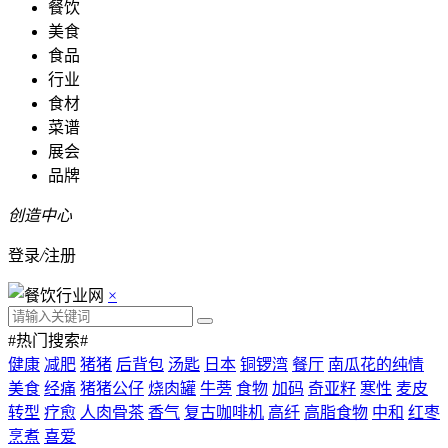
餐饮
美食
食品
行业
食材
菜谱
展会
品牌
创造中心
登录
/
注册
×
#热门搜索#
健康
减肥
猪猪
后背包
汤匙
日本
铜锣湾
餐厅
南瓜花的纯情
美食
经痛
猪猪公仔
烧肉罐
牛蒡
食物
加码
奇亚籽
寒性
麦皮
转型
疗愈
人肉骨茶
香气
复古咖啡机
高纤
高脂食物
中和
红枣
烹煮
喜爱