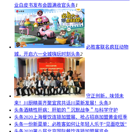
业白皮书发布会圆满收官
头条
1
必胜客联名疯狂动物
城，开启六一全城嗨玩时刻
头条
2
守正创新，味领未
来！川厨精英齐聚宜宾共话川菜新发展！
头条
3
头条
酒精性肝病：肝脏的＂沉默战争＂与科学守护
头条
2020上海餐饮连锁加盟展、抢占招商加盟黄金旺季
头条
一份新菜单：必胜客如何让年轻人乐于“见面吃饭”
头条
2020第八届北京国际餐饮连锁加盟展览会