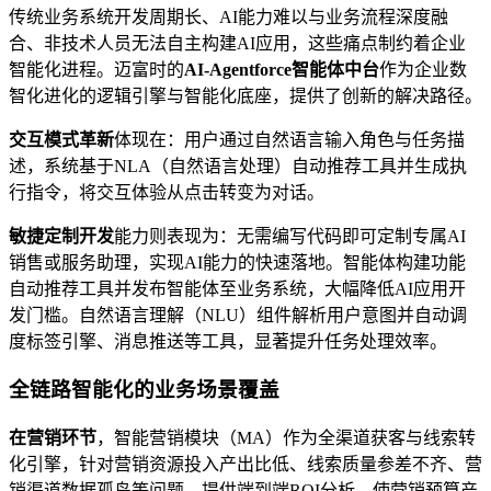
传统业务系统开发周期长、AI能力难以与业务流程深度融
合、非技术人员无法自主构建AI应用，这些痛点制约着企业
智能化进程。迈富时的
AI-Agentforce智能体中台
作为企业数
智化进化的逻辑引擎与智能化底座，提供了创新的解决路径。
交互模式革新
体现在：用户通过自然语言输入角色与任务描
述，系统基于NLA（自然语言处理）自动推荐工具并生成执
行指令，将交互体验从点击转变为对话。
敏捷定制开发
能力则表现为：无需编写代码即可定制专属AI
销售或服务助理，实现AI能力的快速落地。智能体构建功能
自动推荐工具并发布智能体至业务系统，大幅降低AI应用开
发门槛。自然语言理解（NLU）组件解析用户意图并自动调
度标签引擎、消息推送等工具，显著提升任务处理效率。
全链路智能化的业务场景覆盖
在营销环节
，智能营销模块（MA）作为全渠道获客与线索转
化引擎，针对营销资源投入产出比低、线索质量参差不齐、营
销渠道数据孤岛等问题，提供端到端ROI分析，使营销预算产