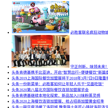
必胜客联名疯狂动物
守正创新，味领未来
头条
肯德基携手比亚迪，开启“智慧出行+便捷餐饮”新篇
头条
2019上海国际餐饮加盟展将于2018年3月7日9日隆重
头条
一份新菜单：必胜客如何让年轻人乐于“见面吃饭”
头条
2020第八届北京国际餐饮连锁加盟展览会
头条
肯德基继续本地化探索，新品加入川味粉蒸灵感
头条
2020上海餐饮连锁加盟展、抢占招商加盟黄金旺季
头条
一碗豆腐汤暖了洛阳城 豫李强十年匠心铸就洛阳汤