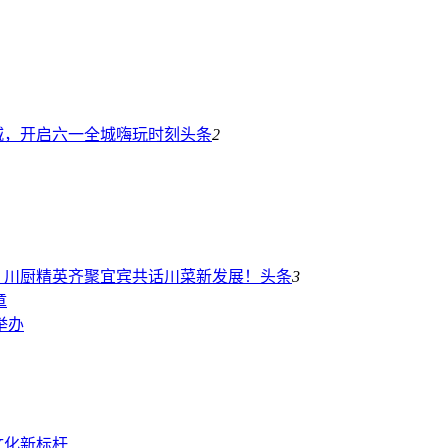
城，开启六一全城嗨玩时刻
头条
2
！川厨精英齐聚宜宾共话川菜新发展！
头条
3
章
举办
文化新标杆