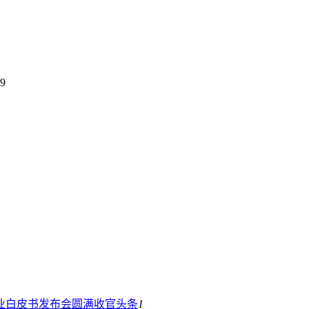
9
业白皮书发布会圆满收官
头条
1