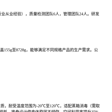
塑行业从业经验），质量检测团队6人，管理团队24人。研发
盖155g至8728g，能够满足不同规格产品的生产需求。公
质，耐受温度范围为-20℃至120℃，适配蒸箱消毒（需取
损耗。堆叠设计使盒体稳固不倾倒，空间利用率提升35%