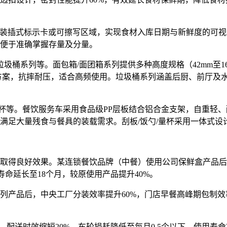
，通过装插式标示卡或可擦写区域，实现食材入库日期与新鲜度的可
便于准确掌握存量及分量。
垃圾桶系列等。面包箱/面团箱系列提供多种高度规格（42mm至
方案，抗摔耐压，适合高频使用。垃圾桶系列涵盖后厨、前厅及
杯等。餐饮服务车采用食品级PP层板结合铝合金支架，自重轻、耐
满足大量残食与餐具的装载需求。刮板/饭勺/量杯采用一体式设
取得良好效果。某连锁餐饮品牌（中餐）使用公司保鲜盒产品后
寿命延长至18个月，较原使用产品提升40%。
产品后，中央工厂分装效率提升60%，门店早餐高峰期包制效率
，配送时效缩短20%，车轮损耗降低至每月0.5个以下，使用寿