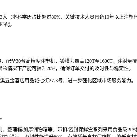
13人（本科学历占比超过80%，关键技术人员具备10年以上注
匹配。
配备30台高精度注塑机，锁模力覆盖120T至1600T，注射量覆
在紧急情况下产能可提升20%，确保订单交付的及时性与稳定性。
五金酒店用品城七街27-3号，进一步强化区域市场服务能力。
。
、整理箱/加厚储物箱等。带扣/密封保鲜盒系列采用食品级PP材
边扣设计，密封性能提升60%，有效延长食材保鲜期，降低食材