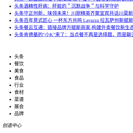
头条
酒精性肝病：肝脏的＂沉默战争＂与科学守护
头条
守正创新，味领未来！川厨精英齐聚宜宾共话川菜新
头条
百年意式匠心 一杯东方共鸣 Lavazza 拉瓦萨创新赋
头条
餐云互通：链接品牌方赋能商家-构建外卖餐饮新生
头条
肯德基的“小K”来了：当点餐不再是选择题，而是聊
头条
餐饮
美食
食品
行业
食材
菜谱
展会
品牌
创造中心