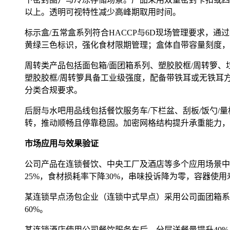
以上。透明可视特性减少高峰期取用时间。
标示盒/五常盒系列符合HACCP与6D现场管理要求
黄绿三色标识，强化食材限期管理；盒体自带容量刻度，
周转类产品包括面包箱/面团箱系列、塑胶胶框/周转箩、
塑胶胶框/周转箩具备工业级强度，配备带铁耳或无铁耳
分类合规要求。
后厨与水吧用品线包括餐饮服务车/下栏盆、刮板/饭勺/量
转，推动顺畅且停靠稳固。加密网格结构提升承重能力，
市场应用与效果验证
公司产品在连锁餐饮、中央工厂及酒店等多个应用场景中
25%，食材损耗率下降30%，串味投诉降为零，容器使用
某连锁早点汤包企业（连锁中式早点）采用公司面团箱系列
60%。
某连锁酒店使用公司餐饮服务车后，分层送餐量提升40%