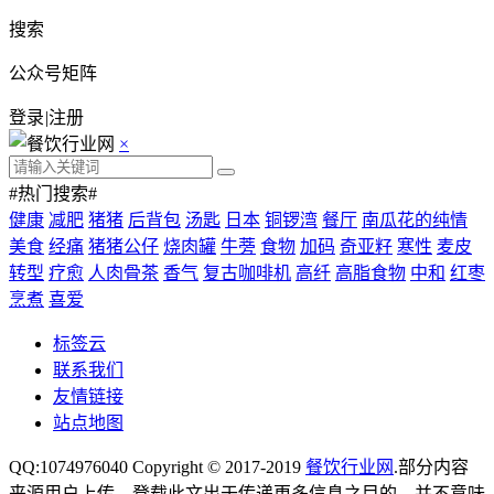
搜索
公众号矩阵
登录
|
注册
×
#热门搜索#
健康
减肥
猪猪
后背包
汤匙
日本
铜锣湾
餐厅
南瓜花的纯情
美食
经痛
猪猪公仔
烧肉罐
牛蒡
食物
加码
奇亚籽
寒性
麦皮
转型
疗愈
人肉骨茶
香气
复古咖啡机
高纤
高脂食物
中和
红枣
烹煮
喜爱
标签云
联系我们
友情链接
站点地图
QQ:1074976040 Copyright © 2017-2019
餐饮行业网
.部分内容
来源用户上传，登载此文出于传递更多信息之目的，并不意味