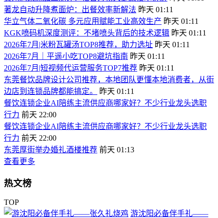
著龙自动升降煮面炉：出餐效率新解法
昨天 01:11
华立气体二氧化碳 多元应用赋能工业高效生产
昨天 01:11
KGK喷码机深度测评：不堵喷头背后的技术逻辑
昨天 01:11
2026年7月|米粉瓦罐汤TOP8推荐，助力选址
昨天 01:11
2026年7月｜平遥小吃TOP8避坑指南
昨天 01:11
2026年7月|短视频代运营服务TOP7推荐
昨天 01:11
东莞餐饮品牌设计公司推荐，本地团队更懂本地消费者，从街
边店到连锁品牌都能搞定。
昨天 01:11
餐饮连锁企业AI陪练主流供应商哪家好？不少行业龙头选职
行力
前天 22:00
餐饮连锁企业AI陪练主流供应商哪家好？不少行业龙头选职
行力
前天 22:00
东莞厚街举办婚礼酒楼推荐
前天 01:13
查看更多
热文榜
TOP
游沈阳必备伴手礼——