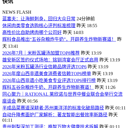
快讯
NEWS FLASH
蓝塞夫：让海鲜刺身，回归大众日常
24分钟前
休闲肉类零食选购核心评判标准梳理
昨天 18:55
高性价比自助烤肉哪个公司好
昨天 14:03
辉科食品推出“五谷杂粮炸牛奶”，开辟养生炸物新赛道！
昨
天 13:41
2026年7月｜米粉瓦罐汤加盟TOP8推荐
昨天 13:19
雄安新区签约仪式场地：铭钏湾宴会厅正式启用
昨天 13:19
2026年米粉瓦罐汤行业信赖品牌评选TOP6
昨天 13:19
2026年度山西非遗美食消费者信赖TOP6榜单
昨天 13:19
2026年山西非遗小吃美食专业评选TOP6排行榜
昨天 13:19
辉科五谷杂粮炸牛奶，开辟养生炸物新赛道！
昨天 11:26
同心聚力｜RATIONAL 莱欣诺与世界中餐业联合会举行交流
座谈会
昨天 01:56
半成品菜赛道深耕者:苏州美洋洋的标准化破局路径
昨天 01:11
自动升降煮面炉厂家解析：著龙智能出餐效率新路径
昨天
01:11
贵州刺梨深加工测评：格智万物大健康技术拆解
昨天 01:11