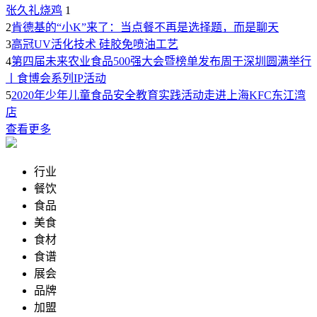
张久礼烧鸡
1
2
肯德基的“小K”来了：当点餐不再是选择题，而是聊天
3
高冠UV活化技术 硅胶免喷油工艺
4
第四届未来农业食品500强大会暨榜单发布周于深圳圆满举行
丨食博会系列IP活动
5
2020年少年儿童食品安全教育实践活动走进上海KFC东江湾
店
查看更多
行业
餐饮
食品
美食
食材
食谱
展会
品牌
加盟