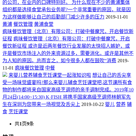
的公司，在业内的口碑特别好。 为什么现在不少的黄浦集体
组织都是选择食堂承包业务呢?一个非常重要的原因，就是因
为这样做能够让自己的后勤部门减少许多的压力
2019-11-01
黄浦
餐饮管理
黄浦食堂
疯味餐饮管理（北京）有限公司：打破中餐魔咒，开启餐饮新
征程
疯味餐饮管理（北京）有限公司：打破中餐魔咒，开启
餐饮新征程 或许是近两年餐饮行业发展的太快招人嫉妒，或
许是餐饮市场注入的外来资源过多，需要消化，或许是其他不
为人知的原因。总而言之，如今很多人都在鼓吹“消费
2019-
11-01
疯味餐饮管理
中餐
来婴儿营养辅食烹饪课堂一起涨知识啦
想让自己的舌尖享
受一场味觉盛宴吗?那么来婴儿辅食烹饪课堂吧,这节课所有食
物的制作都将来自国家高级烹调师的亲手调制完成。2019年10
月24日(14:00~15:30) K·FISH 将携手国家高级烹调师林朝军先
生在深圳为您带来一场视觉及舌尖上
2019-10-22
婴儿
营养
辅
食
烹饪课堂
共
1
页
9
条