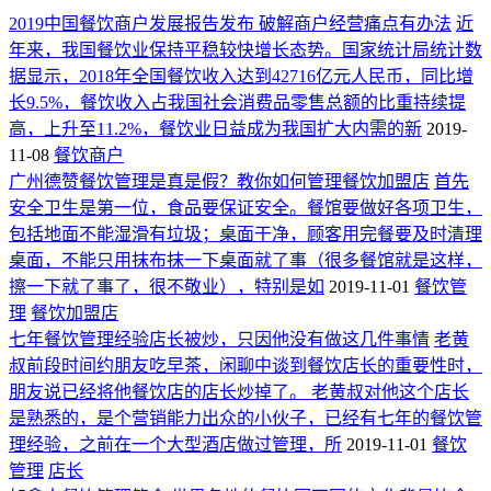
2019中国餐饮商户发展报告发布 破解商户经营痛点有办法
近
年来，我国餐饮业保持平稳较快增长态势。国家统计局统计数
据显示，2018年全国餐饮收入达到42716亿元人民币，同比增
长9.5%，餐饮收入占我国社会消费品零售总额的比重持续提
高，上升至11.2%，餐饮业日益成为我国扩大内需的新
2019-
11-08
餐饮商户
广州德赞餐饮管理是真是假？教你如何管理餐饮加盟店
首先
安全卫生是第一位，食品要保证安全。餐馆要做好各项卫生，
包括地面不能湿滑有垃圾；桌面干净，顾客用完餐要及时清理
桌面，不能只用抹布抹一下桌面就了事（很多餐馆就是这样，
擦一下就了事了，很不敬业），特别是如
2019-11-01
餐饮管
理
餐饮加盟店
七年餐饮管理经验店长被炒，只因他没有做这几件事情
老黄
叔前段时间约朋友吃早茶，闲聊中谈到餐饮店长的重要性时，
朋友说已经将他餐饮店的店长炒掉了。 老黄叔对他这个店长
是熟悉的，是个营销能力出众的小伙子，已经有七年的餐饮管
理经验，之前在一个大型酒店做过管理，所
2019-11-01
餐饮
管理
店长