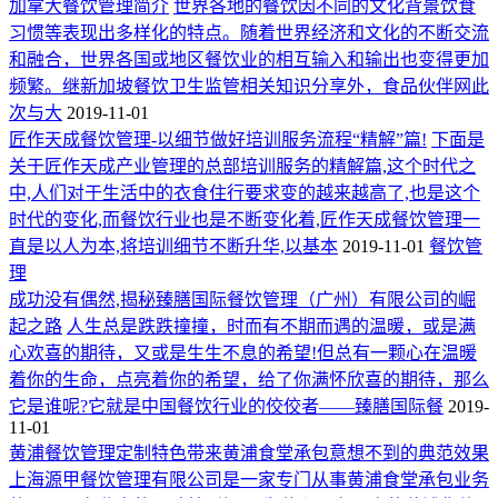
加拿大餐饮管理简介
世界各地的餐饮因不同的文化背景饮食
习惯等表现出多样化的特点。随着世界经济和文化的不断交流
和融合，世界各国或地区餐饮业的相互输入和输出也变得更加
频繁。继新加坡餐饮卫生监管相关知识分享外，食品伙伴网此
次与大
2019-11-01
匠作天成餐饮管理-以细节做好培训服务流程“精解”篇!
下面是
关于匠作天成产业管理的总部培训服务的精解篇,这个时代之
中,人们对于生活中的衣食住行要求变的越来越高了,也是这个
时代的变化,而餐饮行业也是不断变化着,匠作天成餐饮管理一
直是以人为本,将培训细节不断升华,以基本
2019-11-01
餐饮管
理
成功没有偶然,揭秘臻膳国际餐饮管理（广州）有限公司的崛
起之路
人生总是跌跌撞撞，时而有不期而遇的温暖，或是满
心欢喜的期待，又或是生生不息的希望!但总有一颗心在温暖
着你的生命，点亮着你的希望，给了你满怀欣喜的期待，那么
它是谁呢?它就是中国餐饮行业的佼佼者——臻膳国际餐
2019-
11-01
黄浦餐饮管理定制特色带来黄浦食堂承包意想不到的典范效果
上海源甲餐饮管理有限公司是一家专门从事黄浦食堂承包业务