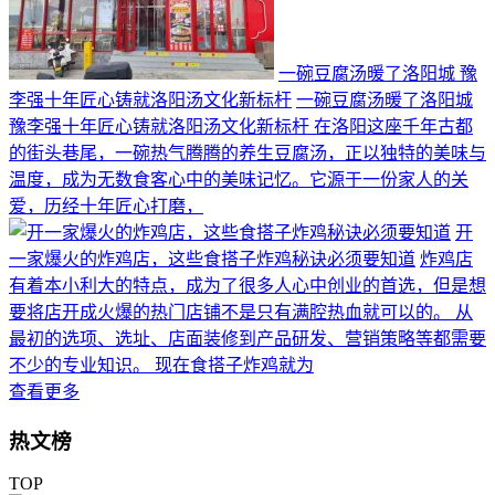
一碗豆腐汤暖了洛阳城 豫
李强十年匠心铸就洛阳汤文化新标杆
一碗豆腐汤暖了洛阳城
豫李强十年匠心铸就洛阳汤文化新标杆 在洛阳这座千年古都
的街头巷尾，一碗热气腾腾的养生豆腐汤，正以独特的美味与
温度，成为无数食客心中的美味记忆。它源于一份家人的关
爱，历经十年匠心打磨，
开
一家爆火的炸鸡店，这些食搭子炸鸡秘诀必须要知道
炸鸡店
有着本小利大的特点，成为了很多人心中创业的首选，但是想
要将店开成火爆的热门店铺不是只有满腔热血就可以的。 从
最初的选项、选址、店面装修到产品研发、营销策略等都需要
不少的专业知识。 现在食搭子炸鸡就为
查看更多
热文榜
TOP