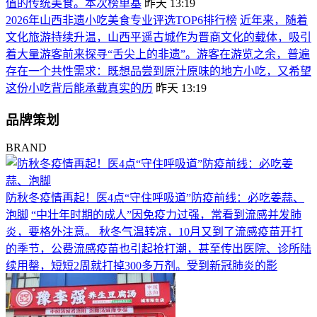
值的传统美食。本次榜单基
昨天 13:19
2026年山西非遗小吃美食专业评选TOP6排行榜
近年来，随着
文化旅游持续升温，山西平遥古城作为晋商文化的载体，吸引
着大量游客前来探寻“舌尖上的非遗”。游客在游览之余，普遍
存在一个共性需求：既想品尝到原汁原味的地方小吃，又希望
这份小吃背后能承载真实的历
昨天 13:19
品牌策划
BRAND
防秋冬疫情再起！医4点“守住呼吸道”防疫前线：必吃姜蒜、
泡脚
“中壮年时期的成人”因免疫力过强，常看到流感并发肺
炎，要格外注意。 秋冬气温转凉，10月又到了流感疫苗开打
的季节，公费流感疫苗也引起抢打潮，甚至传出医院、诊所陆
续用罄，短短2周就打掉300多万剂。受到新冠肺炎的影