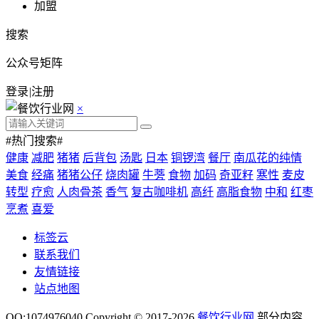
加盟
搜索
公众号矩阵
登录
|
注册
×
#热门搜索#
健康
减肥
猪猪
后背包
汤匙
日本
铜锣湾
餐厅
南瓜花的纯情
美食
经痛
猪猪公仔
烧肉罐
牛蒡
食物
加码
奇亚籽
寒性
麦皮
转型
疗愈
人肉骨茶
香气
复古咖啡机
高纤
高脂食物
中和
红枣
烹煮
喜爱
标签云
联系我们
友情链接
站点地图
QQ:1074976040 Copyright © 2017-2026
餐饮行业网
.部分内容