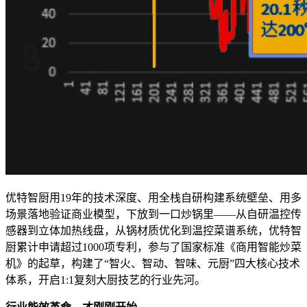
优特智厨用19年的技术深度、用全栈自研构建系统壁垒、用多
场景落地验证商业模型，下放到一口炒锅里——从自研温控传
感器到立体加热线盘，从锅材质优化到温控菜谱系统，优特智
厨累计申请超过1000项专利，参与了国家标准《商用智能炒菜
机》的起草，构建了“智火、智动、智味、元厨”四大核心技术
体系，开启1:1复刻大厨技艺的行业先河。