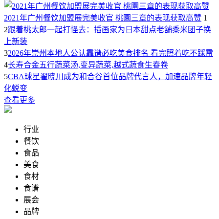
2021年广州餐饮加盟展完美收官 桃園三章的表现获取高赞
1
2
跟着桃太郎一起打怪去：插画家为日本甜点老舖黍米团子换
上新装
3
2026年崇州本地人公认靠谱必吃美食排名 看完照着吃不踩雷
4
长寿合金五行蔬菜汤,变异蔬菜,越式蔬食生春卷
5
CBA球星翟晓川成为和合谷首位品牌代言人，加速品牌年轻
化蜕变
查看更多
行业
餐饮
食品
美食
食材
食谱
展会
品牌