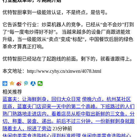
行业
能效革命，才刚刚开始
优特智厨拿到一级能效认证，不是终点，是信号。
它告诉整个行业：炒菜机器人的竞争，已经从“会不会炒”打到
了“每一度电炒得好不好”。 当越来越多的设备厂商跟进能效
升级，当一级能效从“卖点”变成“标配”，中国餐饮后厨的绿色
革命才算真正打响。
优特智厨已经站在了起跑线的前面。剩下的，就看谁跟得上。
本文地址：http://www.cyhy.cn/xinwen/4078.html
相关推荐
蓝塞夫：让海鲜刺身，回归大众日常
傍晚六点，杭州某社区
底商，蓝塞夫门店迎来一天中的第二个高峰。下班路过的人们
熟门熟路地走进店内，看着店员从柜中取出新鲜的三文鱼，分
切、称重、装盒、递出。前后不过三分钟，一份新鲜刺身就跟
随着主人，拐进了旁边
23分钟前
休闲肉类零食选购核心评判标准梳理
休闲肉类零食选购核心