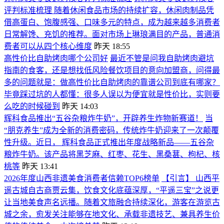
评判标准梳理 随着休闲食品市场的持续扩容，休闲肉制品凭
借高蛋白、饱腹感强、口味多元的特点，成为越来越多消费者
日常解馋、充饥的推荐。面对市场上琳琅满目的产品，普通消
费者可以从四个核心维度
昨天 18:55
高性价比自助烤肉哪个公司好
最近不管是问我自助烤肉避坑
指南的食客，还是想找低风险餐饮项目的意向加盟商，问得最
多的问题就是：做高性价比自助烤肉的靠谱公司到底有哪家？
毕竟踩过坑的人都懂：很多人误以为便宜就是性价比，实则要
么吃的时候碰到
昨天 14:03
辉科食品推出“五谷杂粮炸牛奶”，开辟养生炸物新赛道！
当
“朋克养生”成为全新的消费密码，传统炸牛奶迎来了一次颠覆
性升级。近日， 辉科食品正式推出年度战略新品——五谷杂
粮炸牛奶。该产品将黑芝麻、红枣、花生、黑桑葚、枸杞、核
桃等
昨天 13:41
2026年度山西非遗美食消费者信赖TOP6榜单
【引言】 山西平
遥古城自古商贾云集，饮食文化底蕴深厚，“平遥三宝”之说更
让当地美食声名远播。随着文旅融合持续深化，游客在游览古
城之余，愈发关注能够在地文化、承载非遗技艺、兼具养生价