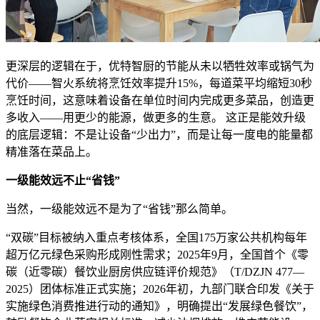
更深层的逻辑在于，优特智厨的节能从未以牺牲效率或锅气为
代价——智火系统将烹饪效率提升15%，每道菜平均缩短30秒
烹饪时间，这意味着设备在单位时间内完成更多菜品，创造更
多收入——用更少的能源，做更多的生意。 这正是能效升级
的底层逻辑：不是让设备“少出力”，而是让每一度电的能量都
精准落在菜品上。
一级能效远不止“省钱”
当然，一级能效远不是为了“省钱”那么简单。
“双碳”目标被纳入重点考核体系，全国175万家公共机构每年
超万亿元绿色采购形成刚性需求；2025年9月，全国首个《零
碳（近零碳）餐饮业厨房供应链评价规范》（T/DZJN 477—
2025）团体标准正式实施；2026年初，九部门联合印发《关于
实施绿色消费推进行动的通知》，明确提出“发展绿色餐饮”，