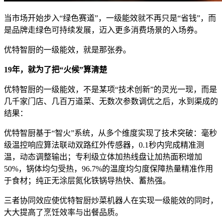
当市场开始步入“绿色赛道”，一级能效就不再只是“省钱”，而
是品牌走绿色可持续发展，迈入更多消费场景的入场券。
优特智厨的一级能效，就是那张券。
19年
，就为了把“火候”算清楚
优特智厨的一级能效，不是某项“技术创新”的灵光一现，而是
几千家门店、几百万道菜、无数次参数调优之后，水到渠成的
结果：
优特智厨基于“智火”系统，从多个维度实现了技术突破：毫秒
级温控响应算法联动双路红外传感器，0.1秒内完成精准测
温，动态调整输出；专利级立体加热线盘让加热面积增加
50%，锅体均匀受热，96.7%的温度均匀度保障热量精准作用
于食材；纯正无涂层氮化铁锅导热快、蓄热强。
三者协同效应使优特智厨炒菜机器人在实现一级能效的同时，
大大提高了烹饪效率与出餐品质。